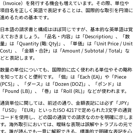
（Invoice）を発行する機会も増えています。その際、単位や
項目名を正しく英語で表記することは、国際的な取引を円滑に
進めるための基本です。
日本語の請求書と構成はほぼ同じですが、基本的な英単語は覚
えておきましょう。「品名・内容」は「Description」、「数
量」は「Quantity (略: Qty)」、「単価」は「Unit Price / Unit
Cost」、「金額・合計」は「Amount / Subtotal / Total」な
どと表記します。
数量の単位についても、国際的に広く使われる単位やその略称
を知っておくと便利です。「個」は「Each (EA)」や「Piece
(PCS)」、「ダース」は「Dozen (DOZ)」、「ポンド」は
「Pound (LB)」、「巻」は「Roll (RL)」などが使われます。
通貨単位に関しては、前述の通り、金額表記には必ず「JPY」
「USD」「EUR」といったISO 4217で定められた3文字の通貨
コードを使用し、どの国の通貨での請求なのかを明確に示しま
す。海外取引においては、曖昧な表現は誤解やトラブルの元で
す。誰が読んでも一意に解釈できる、標準的で明確な表記を心