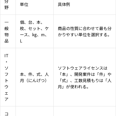
分
単位
具体例
野
一
個、台、本、
般
枚、セット、ケ
商品の性質に合わせて最も分
物
ース、kg、m、
かりやすい単位を選択する。
品
L
IT
・
ソ
ソフトウェアライセンスは
フ
本、件、式、人
「本」、開発案件は「件」や
ト
月（にんげつ）
「式」、工数見積もりは「人
ウ
月」が使われる。
ェ
ア
コ