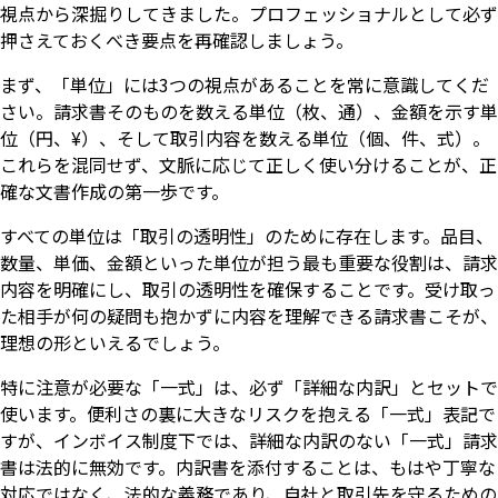
視点から深掘りしてきました。プロフェッショナルとして必ず
押さえておくべき要点を再確認しましょう。
まず、「単位」には3つの視点があることを常に意識してくだ
さい。請求書そのものを数える単位（枚、通）、金額を示す単
位（円、¥）、そして取引内容を数える単位（個、件、式）。
これらを混同せず、文脈に応じて正しく使い分けることが、正
確な文書作成の第一歩です。
すべての単位は「取引の透明性」のために存在します。品目、
数量、単価、金額といった単位が担う最も重要な役割は、請求
内容を明確にし、取引の透明性を確保することです。受け取っ
た相手が何の疑問も抱かずに内容を理解できる請求書こそが、
理想の形といえるでしょう。
特に注意が必要な「一式」は、必ず「詳細な内訳」とセットで
いますぐ無料登録
使います。便利さの裏に大きなリスクを抱える「一式」表記で
すが、インボイス制度下では、詳細な内訳のない「一式」請求
書は法的に無効です。内訳書を添付することは、もはや丁寧な
対応ではなく、法的な義務であり、自社と取引先を守るための