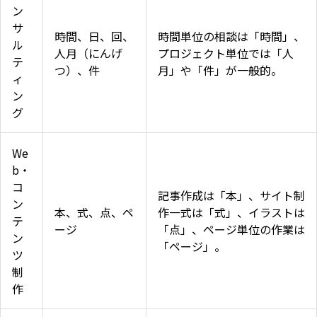
ン
サ
時間、日、回、
時間単位の相談は「時間」、
ル
人月（にんげ
プロジェクト単位では「人
テ
つ）、件
月」や「件」が一般的。
ィ
ン
グ
We
b・
コ
記事作成は「本」、サイト制
ン
本、式、点、ペ
作一式は「式」、イラストは
テ
ージ
「点」、ページ単位の作業は
ン
「ページ」。
ツ
制
作