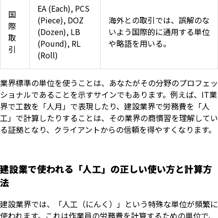
EA (Each), PCS
国
(Piece), DOZ
海外との取引では、誤解のな
際
(Dozen), LB
いよう国際的に通用する単位
取
(Pound), RL
や略語を用いる。
引
(Roll)
業界標準の単位を使うことは、あなたがその分野のプロフェッ
ショナルであることを示すサインでもあります。例えば、IT業
界で工数を「人月」で表現したり、建設業界で労務費を「人
工」で計算したりすることは、その業界の商慣習を理解してい
る証拠となり、クライアントからの信頼を得やすくなります。
建設業で使われる「人工」の正しい使い方と計算方
法
建設業界では、「人工（にんく）」という特殊な単位が頻繁に
使われます。これは作業員の労務費を計算するための単位で、