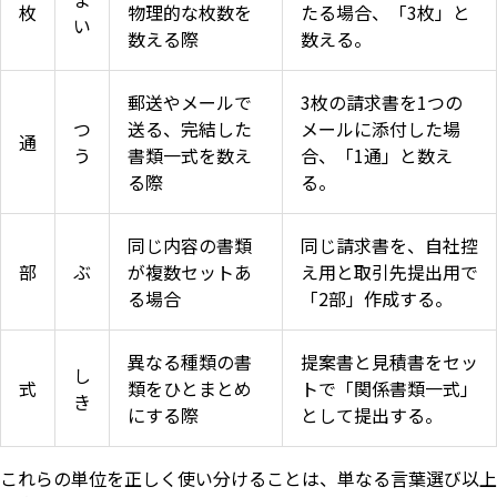
枚
物理的な枚数を
たる場合、「3枚」と
い
数える際
数える。
郵送やメールで
3枚の請求書を1つの
つ
送る、完結した
メールに添付した場
通
う
書類一式を数え
合、「1通」と数え
る際
る。
同じ内容の書類
同じ請求書を、自社控
部
ぶ
が複数セットあ
え用と取引先提出用で
る場合
「2部」作成する。
異なる種類の書
提案書と見積書をセッ
し
式
類をひとまとめ
トで「関係書類一式」
き
にする際
として提出する。
これらの単位を正しく使い分けることは、単なる言葉選び以上