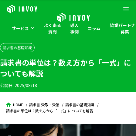
よくある
導入
協業パートナ
サービス
コラム
質問
事例
募集
請求書の基礎知識
請求書の単位は？数え方から「一式」に
ついても解説
公開日:
2025/08/18
HOME
請求書 受取・受領
請求書の基礎知識
請求書の単位は？数え方から「一式」についても解説