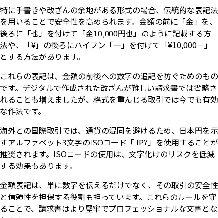
特に手書きや改ざんの余地がある形式の場合、伝統的な表記法
を用いることで安全性を高められます。金額の前に「金」を、
後ろに「也」を付けて「金10,000円也」のように記載する方
法や、「¥」の後ろにハイフン「―」を付けて「¥10,000－」
とする方法があります。
これらの表記は、金額の前後への数字の追記を防ぐためのもの
です。デジタルで作成された改ざんが難しい請求書では省略さ
れることも増えましたが、格式を重んじる取引では今でも有効
な作法です。
海外との国際取引では、通貨の混同を避けるため、日本円を示
すアルファベット3文字のISOコード「JPY」を使用することが
推奨されます。ISOコードの使用は、文字化けのリスクを低減
する効果もあります。
金額表記は、単に数字を伝えるだけでなく、その取引の安全性
と信頼性を担保する役割も担っています。これらのルールを守
ることで、請求書はより堅牢でプロフェッショナルな文書とな