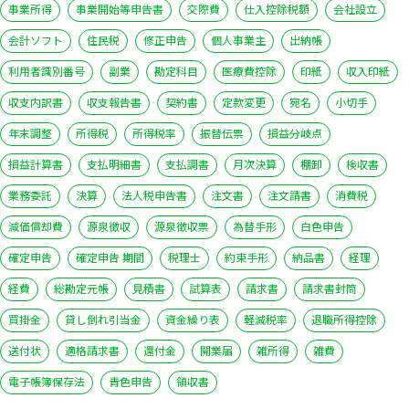
事業所得
事業開始等申告書
交際費
仕入控除税額
会社設立
会計ソフト
住民税
修正申告
個人事業主
出納帳
利用者識別番号
副業
勘定科目
医療費控除
印紙
収入印紙
収支内訳書
収支報告書
契約書
定款変更
宛名
小切手
年末調整
所得税
所得税率
振替伝票
損益分岐点
損益計算書
支払明細書
支払調書
月次決算
棚卸
検収書
業務委託
決算
法人税申告書
注文書
注文請書
消費税
減価償却費
源泉徴収
源泉徴収票
為替手形
白色申告
確定申告
確定申告 期間
税理士
約束手形
納品書
経理
経費
総勘定元帳
見積書
試算表
請求書
請求書封筒
買掛金
貸し倒れ引当金
資金繰り表
軽減税率
退職所得控除
送付状
適格請求書
還付金
開業届
雑所得
雑費
電子帳簿保存法
青色申告
領収書