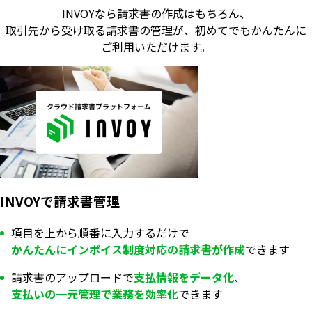
INVOYなら請求書の作成はもちろん、
取引先から受け取る請求書の管理が、
初めてでもかんたんに
ご利用いただけます。
INVOYで請求書管理
項目を上から順番に入力するだけで
かんたんにインボイス制度対応の
請求書が
作成
できます
請求書のアップロードで
支払情報を
データ化
、
支払いの一元管理で業務を
効率化
できます