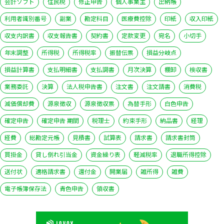
会計ソフト
住民税
修正申告
個人事業主
出納帳
利用者識別番号
副業
勘定科目
医療費控除
印紙
収入印紙
収支内訳書
収支報告書
契約書
定款変更
宛名
小切手
年末調整
所得税
所得税率
振替伝票
損益分岐点
損益計算書
支払明細書
支払調書
月次決算
棚卸
検収書
業務委託
決算
法人税申告書
注文書
注文請書
消費税
減価償却費
源泉徴収
源泉徴収票
為替手形
白色申告
確定申告
確定申告 期間
税理士
約束手形
納品書
経理
経費
総勘定元帳
見積書
試算表
請求書
請求書封筒
買掛金
貸し倒れ引当金
資金繰り表
軽減税率
退職所得控除
送付状
適格請求書
還付金
開業届
雑所得
雑費
電子帳簿保存法
青色申告
領収書