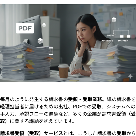
毎月のように発生する請求書の
受領・受取業務
。紙の請求書を
経理担当者に届けるための出社、PDFでの
受取
、システムへの
手入力、承認フローの遅延など、多くの企業が請求書
受領（受
取）
に関する課題を抱えています。
請求書受領（受取）サービス
とは、こうした請求書の
受取
から