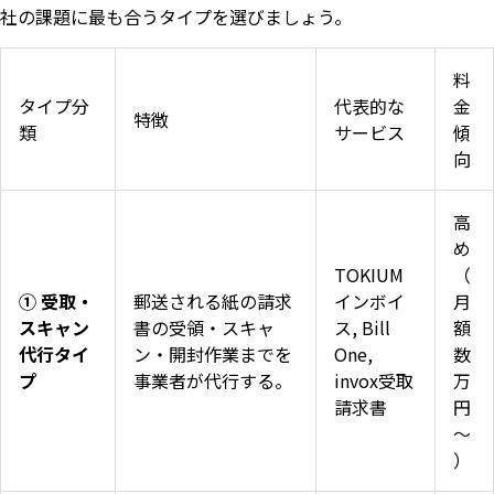
社の課題に最も合うタイプを選びましょう。
料
タイプ分
代表的な
金
特徴
類
サービス
傾
向
高
め
TOKIUM
（
① 受取・
郵送される紙の請求
インボイ
月
スキャン
書の受領・スキャ
ス, Bill
額
代行タイ
ン・開封作業までを
One,
数
プ
事業者が代行する。
invox受取
万
請求書
円
〜
）