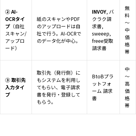
無
② AI-
INVOY
, バ
料
OCRタイ
紙のスキャンやPDF
クラク請
〜
プ
（自社
のアップロードは自
求書,
中
スキャン/
社で行う。AI-OCRで
sweeep,
価
アップロ
のデータ化が中心。
freee受取
格
ード）
請求書
帯
中
取引先（発行側）に
BtoBプラ
〜
③ 取引先
もシステムを利用し
ットフォ
高
入力タイ
てもらい、電子請求
ーム 請求
価
プ
書を発行・登録して
書
格
もらう。
帯