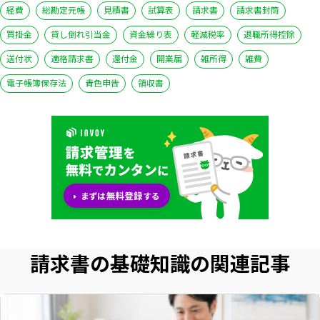
経費
総勘定元帳
見積書
試算表
請求書
請求書封筒
買掛金
貸し倒れ引当金
資金繰り表
軽減税率
退職所得控除
送付状
適格請求書
還付金
開業届
雑所得
雑費
電子帳簿保存法
青色申告
領収書
請求書の基礎知識の関連記事