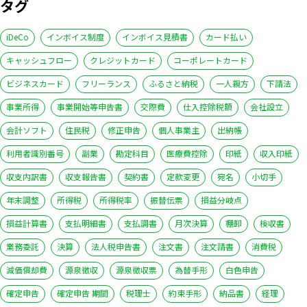
タグ
iDeCo
インボイス制度
インボイス見積書
カード払い
キャッシュフロー
クレジットカード
コーポレートカード
ビジネスカード
フリーランス
ふるさと納税
一人親方
下請法
事業所得
事業開始等申告書
交際費
仕入控除税額
会社設立
会計ソフト
住民税
修正申告
個人事業主
出納帳
利用者識別番号
副業
勘定科目
医療費控除
印紙
収入印紙
収支内訳書
収支報告書
契約書
定款変更
宛名
小切手
年末調整
所得税
所得税率
振替伝票
損益分岐点
損益計算書
支払明細書
支払調書
月次決算
棚卸
検収書
業務委託
決算
法人税申告書
注文書
注文請書
消費税
減価償却費
源泉徴収
源泉徴収票
為替手形
白色申告
確定申告
確定申告 期間
税理士
約束手形
納品書
経理