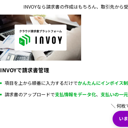
INVOYなら請求書の作成はもちろん、
取引先から
INVOYで請求書管理
項目を上から順番に入力するだけで
かんたんにインボイス制
請求書のアップロードで
支払情報を
データ化
、
支払いの一元
＼ 何枚
いま