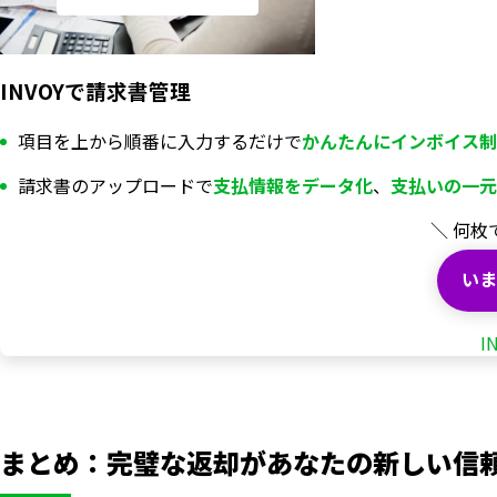
INVOYで請求書管理
項目を上から順番に入力するだけで
かんたんにインボイス制
請求書のアップロードで
支払情報を
データ化
、
支払いの一元
＼ 何枚
いま
I
まとめ：完璧な返却があなたの新しい信