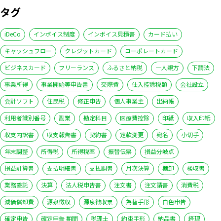
タグ
iDeCo
インボイス制度
インボイス見積書
カード払い
キャッシュフロー
クレジットカード
コーポレートカード
ビジネスカード
フリーランス
ふるさと納税
一人親方
下請法
事業所得
事業開始等申告書
交際費
仕入控除税額
会社設立
会計ソフト
住民税
修正申告
個人事業主
出納帳
利用者識別番号
副業
勘定科目
医療費控除
印紙
収入印紙
収支内訳書
収支報告書
契約書
定款変更
宛名
小切手
年末調整
所得税
所得税率
振替伝票
損益分岐点
損益計算書
支払明細書
支払調書
月次決算
棚卸
検収書
業務委託
決算
法人税申告書
注文書
注文請書
消費税
減価償却費
源泉徴収
源泉徴収票
為替手形
白色申告
確定申告
確定申告 期間
税理士
約束手形
納品書
経理