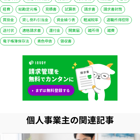
経費
総勘定元帳
見積書
試算表
請求書
請求書封筒
買掛金
貸し倒れ引当金
資金繰り表
軽減税率
退職所得控除
送付状
適格請求書
還付金
開業届
雑所得
雑費
電子帳簿保存法
青色申告
領収書
いますぐ無料登録
個人事業主の関連記事