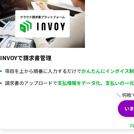
INVOYで請求書管理
項目を上から順番に入力するだけで
かんたんにインボイス制
請求書のアップロードで
支払情報を
データ化
、
支払いの一元
＼ 何枚
いま
I