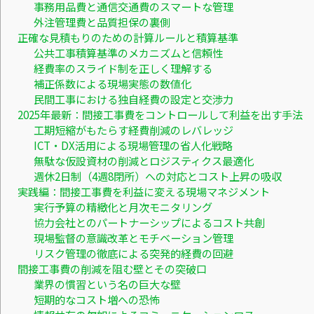
事務用品費と通信交通費のスマートな管理
外注管理費と品質担保の裏側
正確な見積もりのための計算ルールと積算基準
公共工事積算基準のメカニズムと信頼性
経費率のスライド制を正しく理解する
補正係数による現場実態の数値化
民間工事における独自経費の設定と交渉力
2025年最新：間接工事費をコントロールして利益を出す手法
工期短縮がもたらす経費削減のレバレッジ
ICT・DX活用による現場管理の省人化戦略
無駄な仮設資材の削減とロジスティクス最適化
週休2日制（4週8閉所）への対応とコスト上昇の吸収
実践編：間接工事費を利益に変える現場マネジメント
実行予算の精緻化と月次モニタリング
協力会社とのパートナーシップによるコスト共創
現場監督の意識改革とモチベーション管理
リスク管理の徹底による突発的経費の回避
間接工事費の削減を阻む壁とその突破口
業界の慣習という名の巨大な壁
短期的なコスト増への恐怖