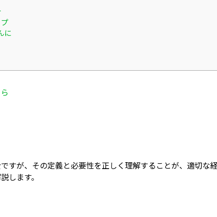
合
ップ
んに
ちら
費ですが、その定義と必要性を正しく理解することが、適切な
解説します。