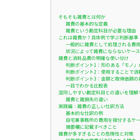
そもそも雑費とは何か
雑費の基本的な定義
雑費という勘定科目が必要な理由
これは雑費か？具体例で学ぶ判断基準
一般的に雑費として処理される費
状況によって雑費にならないケース
雑費と消耗品費の明確な使い分け
判断ポイント1：形のある「モノ」
判断ポイント2：使用することで消
判断ポイント3：金額と取得価額の
一目でわかる比較表
混同しやすい勘定科目との違いを理解
雑費と雑損失の違い
実践編：雑費の正しい仕訳方法
基本的な仕訳の例
自宅兼事務所の費用を按分するケ
摘要欄に記載すべきこと
雑費が多すぎることの危険性と対策