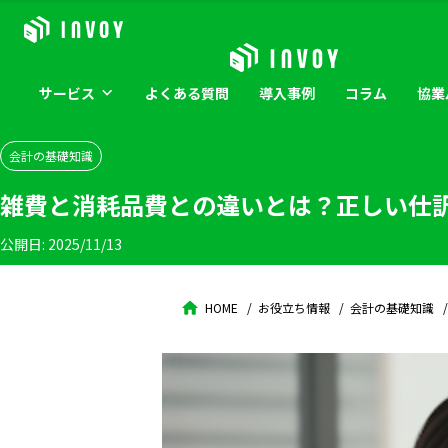
サービス
よくある
質問
導入
事例
コラム
協業
会計の基礎知識
雑費と消耗品費との違いとは？正しい仕
公開日:
2025/11/13
HOME
お役立ち情報
会計の基礎知識