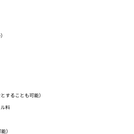
の）
費とすることも可能）
セル料
可能）