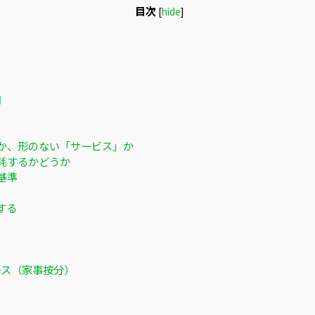
目次
[
hide
]
用
か、形のない「サービス」か
耗するかどうか
基準
する
ース（家事按分）