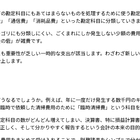
どの勘定科目にもあてはまらないものを処理するために使う勘
費」「通信費」「消耗品費」といった勘定科目に分類していき
テゴリにも分類しにくい、ごくまれにしか発生しない少額の費
後の砦」が雑費です。
にも重要性が乏しい一時的な支出が該当します。わざわざ新し
計上します。
どうなるでしょうか。例えば、年に一度だけ発生する数千円の
、臨時で依頼した清掃費用のために「臨時清掃費」という科目を
勘定科目の数がどんどん増えてしまい、決算書、特に損益計算書
を正しく、そして分かりやすく報告するという会計の本来の目的
い費用をまとめて受け入れることで、財務諸表をシンプルで分