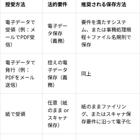
授受方法
法的要件
推奨される保存方法
電子データで
要件を満たすシステ
電子デー
受領（例：メ
ム、または事務処理規
タ保存
ールでPDF受
程＋ファイル名規則で
（義務）
信）
保存
電子データで
控えの電
発行（例：
子データ
同上
PDFをメール
保存（義
送信）
務）
任意（紙
紙のままファイリン
のまま or
紙で受領
グ、またはスキャナ保
スキャナ
存要件に沿って電子化
保存）