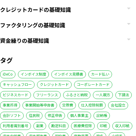
クレジットカードの基礎知識
ファクタリングの基礎知識
資金繰りの基礎知識
タグ
iDeCo
インボイス制度
インボイス見積書
カード払い
キャッシュフロー
クレジットカード
コーポレートカード
ビジネスカード
フリーランス
ふるさと納税
一人親方
下請法
事業所得
事業開始等申告書
交際費
仕入控除税額
会社設立
いますぐ無料登録
会計ソフト
住民税
修正申告
個人事業主
出納帳
利用者識別番号
副業
勘定科目
医療費控除
印紙
収入印紙
収支内訳書
収支報告書
契約書
定款変更
宛名
小切手