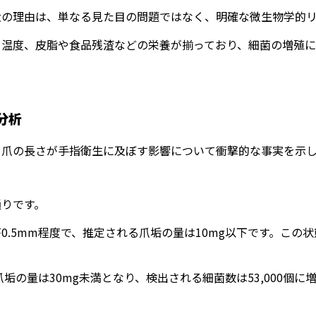
大の理由は、単なる見た目の問題ではなく、明確な微生物学的
、温度、皮脂や食品残渣などの栄養が揃っており、細菌の増殖に
分析
、爪の長さが手指衛生に及ぼす影響について衝撃的な事実を示
通りです。
.5mm程度で、推定される爪垢の量は10mg以下です。この状態
爪垢の量は30mg未満となり、検出される細菌数は53,000個