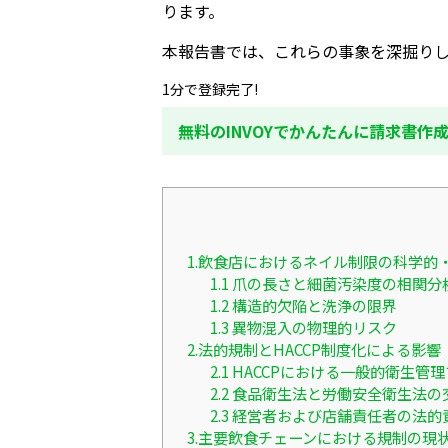
ります。
本報告書では、これらの事象を深掘り
1分で登録完了!
無料のINVOYでかんたんに請求書作
1.飲食店におけるネイル制限の科学的
1.1 爪の長さと細菌汚染度の相関分
1.2 構造的欠陥と洗浄の限界
1.3 異物混入の物理的リスク
2.法的規制とHACCP制度化による影響
2.1 HACCPにおける一般的衛生管
2.2 食品衛生法と労働安全衛生法の
2.3 経営者および店舗責任者の法的
3.主要飲食チェーンにおける規制の現