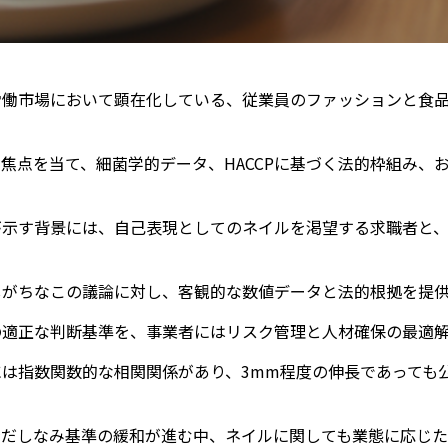
労働市場において顕在化している、従業員のファッションと食
焦点を当て、細菌学的データ、HACCPに基づく法的枠組み、
が示す背景には、自己表現としてのネイルを渇望する求職者と
しがちなこの議論に対し、客観的な数値データと法的根拠を提
の適正な判断基準を、事業者にはリスク管理と人材確保の最適
は指数関数的な相関関係があり、3mm程度の伸長であっても
身だしなみ基準の緩和が進む中、ネイルに関しても業態に応じ