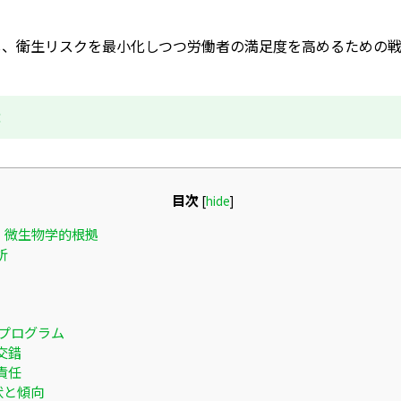
し、衛生リスクを最小化しつつ労働者の満足度を高めるための戦
成
目次
[
hide
]
・微生物学的根拠
析
理プログラム
交錯
責任
状と傾向