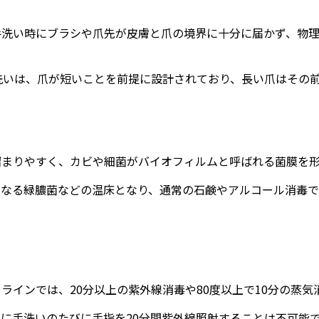
手洗い時にブラシや爪先が皮膚と爪の境界に十分に届かず、物
手洗いは、爪が短いことを前提に設計されており、長い爪はその
溜まりやすく、カビや細菌がバイオフィルムと呼ばれる菌膜を
となる緑膿菌などの温床となり、通常の石鹸やアルコール消毒
ラインでは、20分以上の紫外線消毒や80度以上で10分の蒸気
に手洗いのたびに手指を20分間紫外線照射することは不可能