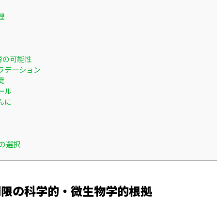
理
労の可能性
グラデーション
奨
ール
んに
ての選択
制限の科学的・微生物学的根拠