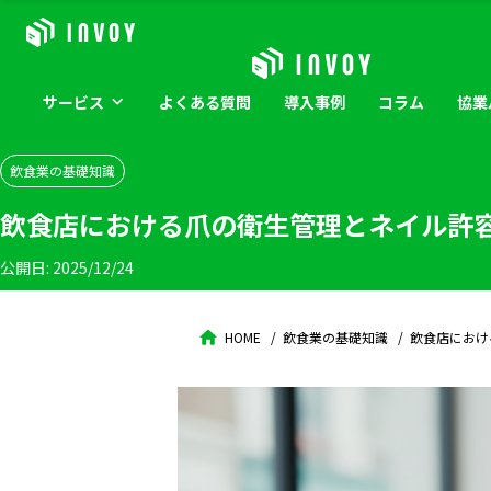
サービス
よくある
質問
導入
事例
コラム
協業
飲食業の基礎知識
飲食店における爪の衛生管理とネイル許
公開日:
2025/12/24
HOME
飲食業の基礎知識
飲食店におけ