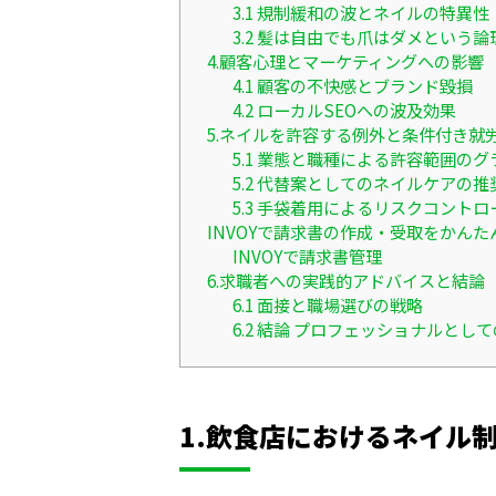
3.1 規制緩和の波とネイルの特異性
3.2 髪は自由でも爪はダメという論
4.顧客心理とマーケティングへの影響
4.1 顧客の不快感とブランド毀損
4.2 ローカルSEOへの波及効果
5.ネイルを許容する例外と条件付き就
5.1 業態と職種による許容範囲の
5.2 代替案としてのネイルケアの推
5.3 手袋着用によるリスクコントロ
INVOYで請求書の作成・受取をかんた
INVOYで請求書管理
6.求職者への実践的アドバイスと結論
6.1 面接と職場選びの戦略
6.2 結論 プロフェッショナルとし
1.飲食店におけるネイル