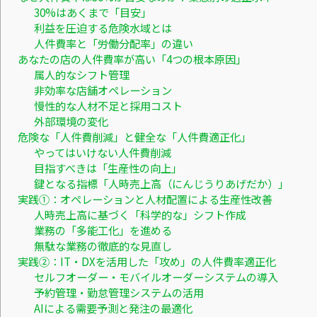
30%はあくまで「目安」
利益を圧迫する危険水域とは
人件費率と「労働分配率」の違い
あなたの店の人件費率が高い「4つの根本原因」
属人的なシフト管理
非効率な店舗オペレーション
慢性的な人材不足と採用コスト
外部環境の変化
危険な「人件費削減」と健全な「人件費適正化」
やってはいけない人件費削減
目指すべきは「生産性の向上」
鍵となる指標「人時売上高（にんじうりあげだか）」
実践①：オペレーションと人材配置による生産性改善
人時売上高に基づく「科学的な」シフト作成
業務の「多能工化」を進める
無駄な業務の徹底的な見直し
実践②：IT・DXを活用した「攻め」の人件費率適正化
セルフオーダー・モバイルオーダーシステムの導入
予約管理・勤怠管理システムの活用
AIによる需要予測と発注の最適化