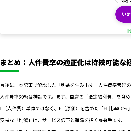
＼ 何枚
いま
I
まとめ：人件費率の適正化は持続可能な
最後に、本記事で解説した「利益を生み出す」人件費率管理の
人件費率30%は神話です。まず、自店の「法定福利費」を含
いますぐ無料登録
L（人件費）単体ではなく、F（原価）を含めた「FL比率60
安易な「削減」は、サービス低下と離職を招く最悪手です。