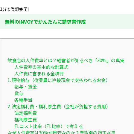
1分で登録完了!
無料のINVOYでかんたんに請求書作成
飲食店の人件費率とは？経営者が知るべき「30%」の真実
人件費率の基本的な計算式
人件費に含まれる全項目
1. 現物給与（従業員に直接現金で支払われるお金）
給与・賃金
賞与
各種手当
2. 法定福利費・福利厚生費（会社が負担する費用）
法定福利費
福利厚生費
FLコスト比率（FL比率）で考える
なぜ人件費率は30%が目安なのか？業態別の適正水準