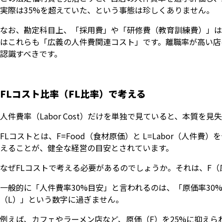
実際は35%を超えていた、という事態は珍しくありません。
なお、勘定科目上、「採用費」や「研修費（教育訓練費）」は
はこれらも「広義の人件費関連コスト」です。離職率が高い店
認識すべきです。
FLコスト比率（FL比率）で考える
人件費率（Labor Cost）だけを単独で見ていると、本質を
FLコストとは、F=Food（食材原価）と L=Labor（人
えることが、健全な経営の目安とされています。
なぜFLコストで考える必要があるのでしょうか。それは、F
一般的に「人件費率30%目安」と言われるのは、「原価率30%」を
（L）」という数字に過ぎません。
例えば、カフェやラーメン店など、原価（F）を25%に抑えられる