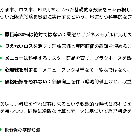
原価率、ロス率、FLR比率といった基礎的な数値を日々直視
づいた販売戦略を緻密に実行するという、地道かつ科学的なプ
原価率30%は絶対ではない
：業態とビジネスモデルに応じた
見えないロスを消す
：理論原価と実際原価の乖離を埋めるこ
メニューは科学する
：スター商品を育て、プラウホースを改
心理戦を制する
：メニューブックは単なる一覧表ではなく、
価格転嫁を恐れない
：価値向上を伴う戦略的値上げと、収益
美味しい料理を作れば客は来るという牧歌的な時代は終わりを
を持ちつつ、同時に冷徹な計算とデータに基づいて経営判断を下すデー
飲食業の基礎知識