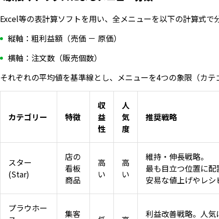
Excel等の表計算ソフトを用い、全メニューを以下の計算式で
縦軸：粗利益額（売価 － 原価）
横軸：注文数（販売個数）
それぞれの平均値を基準線とし、メニューを4つの象限（カテ
収
人
カテゴリー
特徴
益
気
推奨戦略
性
度
店の
維持・伸長戦略。
スター
高
高
看板
最も目立つ位置に配
(Star)
い
い
商品
安易な値上げやレシ
プラウホー
集客
利益改善戦略。人気