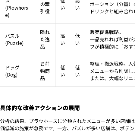
ス
低
高
の牽
ポーション（分量）
(Plowhors
い
い
引役
ドリンクと組み合わ
e)
隠れ
販売促進戦略。
パズル
高
低
た逸
一品売れれば利益が
(Puzzle)
い
い
品
フが積極的に「おす
お荷
整理・撤退戦略。人
ドッグ
低
低
物商
メニューから削除し
(Dog)
い
い
品
または、大幅なリニ
具体的な改善アクションの展開
分析の結果、プラウホースに分類されたメニューが多い店舗は
価低減の施策が急務です。一方、パズルが多い店舗は、ポテン