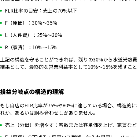
FLR比率の目安：売上の70%以下
F（原価）：30%〜35%
L（人件費）：25%〜30%
R（家賃）：10%〜15%
上記の構造を守ることができれば、残りの30%から水道光熱
結果として、最終的な営業利益率として10%〜15%を残すこ
損益分岐点の構造的理解
もし自店のFLR比率が75%や80%に達している場合、構造
れか、あるいは組み合わせしかありません。
売上（分母）を増やす：客数または客単価を上げ、家賃など
F（原価）を下げる：廃棄ロス削減、仕入れ見直し、メニュ