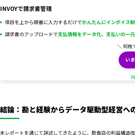
INVOYで請求書管理
項目を上から順番に入力するだけで
かんたんにインボイス制
請求書のアップロードで
支払情報を
データ化
、
支払いの一元
＼ 何枚
いま
I
結論：勘と経験からデータ駆動型経営へ
本レポートを通じて詳述してきたように、飲食店の利益構造改