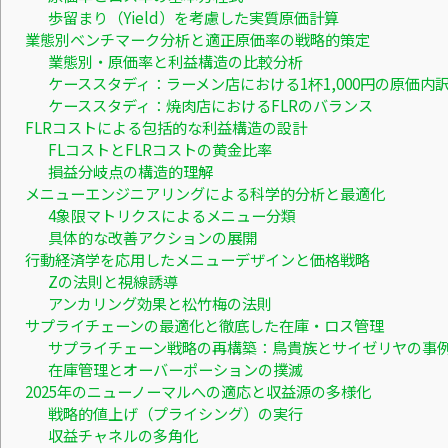
歩留まり（Yield）を考慮した実質原価計算
業態別ベンチマーク分析と適正原価率の戦略的策定
業態別・原価率と利益構造の比較分析
ケーススタディ：ラーメン店における1杯1,000円の原価内
ケーススタディ：焼肉店におけるFLRのバランス
FLRコストによる包括的な利益構造の設計
FLコストとFLRコストの黄金比率
損益分岐点の構造的理解
メニューエンジニアリングによる科学的分析と最適化
4象限マトリクスによるメニュー分類
具体的な改善アクションの展開
行動経済学を応用したメニューデザインと価格戦略
Zの法則と視線誘導
アンカリング効果と松竹梅の法則
サプライチェーンの最適化と徹底した在庫・ロス管理
サプライチェーン戦略の再構築：鳥貴族とサイゼリヤの事
在庫管理とオーバーポーションの撲滅
2025年のニューノーマルへの適応と収益源の多様化
戦略的値上げ（プライシング）の実行
収益チャネルの多角化