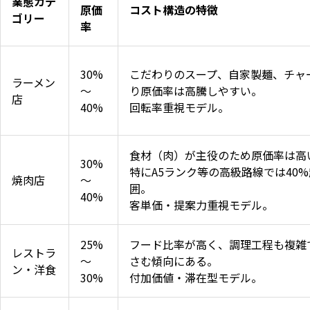
業態カテ
原価
コスト構造の特徴
ゴリー
率
30%
こだわりのスープ、自家製麺、チャ
ラーメン
〜
り原価率は高騰しやすい。
店
40%
回転率重視モデル。
食材（肉）が主役のため原価率は高
30%
特にA5ランク等の高級路線では40
焼肉店
〜
囲。
40%
客単価・提案力重視モデル。
25%
フード比率が高く、調理工程も複雑
レストラ
〜
さむ傾向にある。
ン・洋食
30%
付加価値・滞在型モデル。