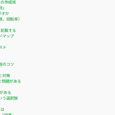
」の作成術
目」
示すか
数、回転率）
く記載する
ドマップ
スト
答のコツ
と対策
）に問題がある
題がある
いう選択肢
とは
の「順番」