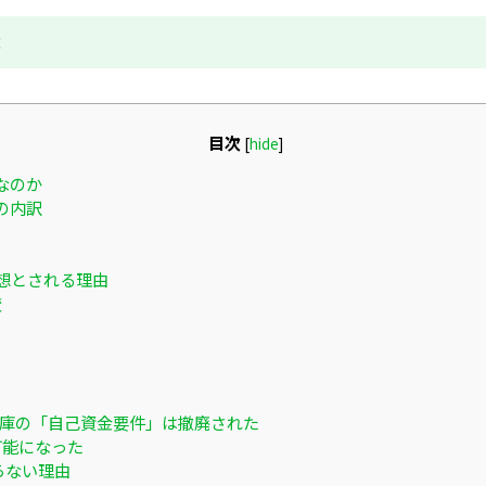
成
目次
[
hide
]
なのか
の内訳
想とされる理由
較
融公庫の「自己資金要件」は撤廃された
可能になった
らない理由