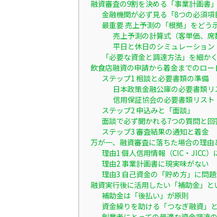
融資審査の9割を決める「事業計画書
金融機関が必ず見る「8つの必須項
最重要 売上予測の「根拠」をどう
売上予測の計算式（客単価、席
平日と休日のシミュレーション
「必要な資金と調達方法」を細か
飲食店融資の申請から着金までのロー
ステップ1 相談と必要書類の準備
日本政策金融公庫の必要書類リ
信用保証協会の必要書類リスト
ステップ2 申込みと「面談」
面談で必ず聞かれる7つの質問と回
ステップ3 審査結果の通知と着金
万が一、融資審査に落ちた場合の理由
理由1 個人信用情報（CIC・JICC
理由2 事業計画書に現実味がない
理由3 自己資金の「貯め方」に問
融資実行後に活用したい「補助金」と
補助金は「後払い」が原則
資金繰りを助ける「つなぎ融資」
創業者にとっての最適な資金調達