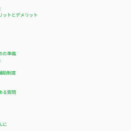
性
リットとデメリット
めの準備
法
補助制度
ある質問
んに