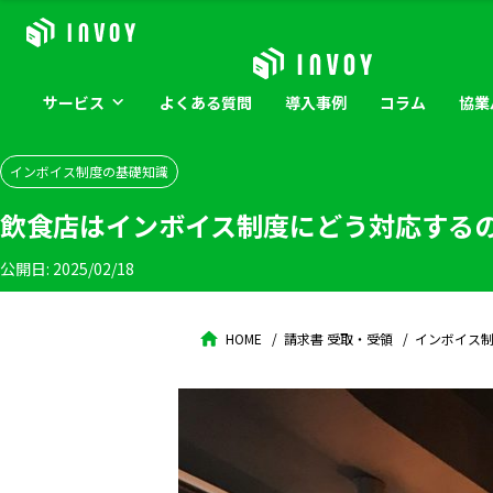
サービス
よくある
質問
導入
事例
コラム
協業
インボイス制度の基礎知識
飲食店はインボイス制度にどう対応する
公開日:
2025/02/18
HOME
請求書 受取・受領
インボイス