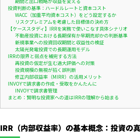
期間と出口戦略が収益を変える
投資判断の基準：ハードルレートと資本コスト
WACC（加重平均資本コスト）をどう設定するか
リスクプレミアムを考慮した目標値の決め方
【ケーススタディ】IRRを実務で使いこなす具体シナリオ
不動産投資における長期保有か早期売却かの判断基準
新規事業への投資回収期間と収益性の検証
太陽光発電投資での長期運用モデル
IRRの限界と弱点を補完する方法
再投資の仮定が生む過大評価への対策
投資規模の無視が招く誤判断
修正内部収益率（MIRR）の活用メリット
INVOYで請求書の作成・受取をかんたんに
INVOYで請求書管理
まとめ：賢明な投資家への道はIRRの理解から始まる
IRR（内部収益率）の基本概念：投資の