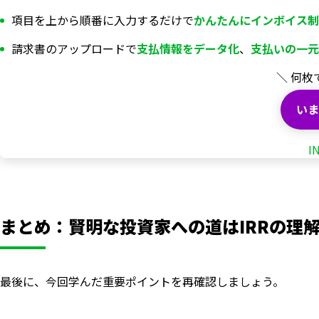
項目を上から順番に入力するだけで
かんたんにインボイス制
請求書のアップロードで
支払情報を
データ化
、
支払いの一元
＼ 何枚
いま
I
まとめ：賢明な投資家への道はIRRの理
最後に、今回学んだ重要ポイントを再確認しましょう。