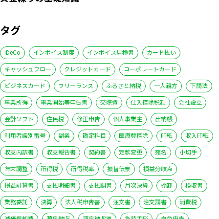
タグ
iDeCo
インボイス制度
インボイス見積書
カード払い
キャッシュフロー
クレジットカード
コーポレートカード
ビジネスカード
フリーランス
ふるさと納税
一人親方
下請法
事業所得
事業開始等申告書
交際費
仕入控除税額
会社設立
会計ソフト
住民税
修正申告
個人事業主
出納帳
利用者識別番号
副業
勘定科目
医療費控除
印紙
収入印紙
収支内訳書
収支報告書
契約書
定款変更
宛名
小切手
年末調整
所得税
所得税率
振替伝票
損益分岐点
損益計算書
支払明細書
支払調書
月次決算
棚卸
検収書
業務委託
決算
法人税申告書
注文書
注文請書
消費税
減価償却費
源泉徴収
源泉徴収票
為替手形
白色申告