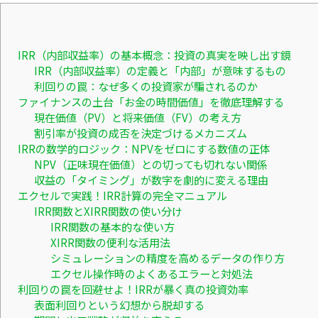
IRR（内部収益率）の基本概念：投資の真実を映し出す鏡
IRR（内部収益率）の定義と「内部」が意味するもの
利回りの罠：なぜ多くの投資家が騙されるのか
ファイナンスの土台「お金の時間価値」を徹底理解する
現在価値（PV）と将来価値（FV）の考え方
割引率が投資の成否を決定づけるメカニズム
IRRの数学的ロジック：NPVをゼロにする数値の正体
NPV（正味現在価値）との切っても切れない関係
収益の「タイミング」が数字を劇的に変える理由
エクセルで実践！IRR計算の完全マニュアル
IRR関数とXIRR関数の使い分け
IRR関数の基本的な使い方
XIRR関数の便利な活用法
シミュレーションの精度を高めるデータの作り方
エクセル操作時のよくあるエラーと対処法
利回りの罠を回避せよ！IRRが暴く真の投資効率
表面利回りという幻想から脱却する