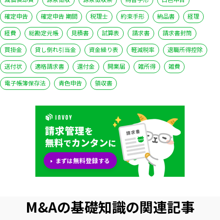
確定申告
確定申告 期間
税理士
約束手形
納品書
経理
経費
総勘定元帳
見積書
試算表
請求書
請求書封筒
買掛金
貸し倒れ引当金
資金繰り表
軽減税率
退職所得控除
送付状
適格請求書
還付金
開業届
雑所得
雑費
電子帳簿保存法
青色申告
領収書
M&Aの基礎知識の関連記事