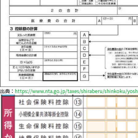
出典：
https://www.nta.go.jp/taxes/shiraberu/shinkoku/yoshi