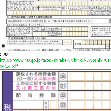
出典：
https://www.nta.go.jp/taxes/shiraberu/shinkoku/yoshiki/01
04/14.pdf