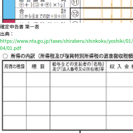
確定申告書 第一表
出典：
https://www.nta.go.jp/taxes/shiraberu/shinkoku/yoshiki/01
04/01.pdf