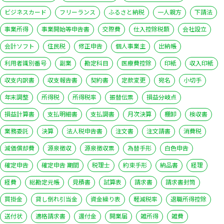
ビジネスカード
フリーランス
ふるさと納税
一人親方
下請法
事業所得
事業開始等申告書
交際費
仕入控除税額
会社設立
会計ソフト
住民税
修正申告
個人事業主
出納帳
利用者識別番号
副業
勘定科目
医療費控除
印紙
収入印紙
収支内訳書
収支報告書
契約書
定款変更
宛名
小切手
年末調整
所得税
所得税率
振替伝票
損益分岐点
損益計算書
支払明細書
支払調書
月次決算
棚卸
検収書
業務委託
決算
法人税申告書
注文書
注文請書
消費税
減価償却費
源泉徴収
源泉徴収票
為替手形
白色申告
確定申告
確定申告 期間
税理士
約束手形
納品書
経理
経費
総勘定元帳
見積書
試算表
請求書
請求書封筒
買掛金
貸し倒れ引当金
資金繰り表
軽減税率
退職所得控除
送付状
適格請求書
還付金
開業届
雑所得
雑費