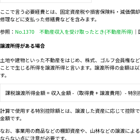
ここで言う必要経費とは、固定資産税や損害保険料・減価償却
修理などに支払った修繕費などを含みます。
参照：
No.1370 不動産収入を受け取ったとき(不動産所得)
｜
譲渡所得がある場合
土地や建物といった不動産をはじめ、株式、ゴルフ会員権など
ことで生じる所得を譲渡所得と言います。譲渡所得の金額は以
す。
課税譲渡所得金額 = 収入金額 -（取得費 + 譲渡費用）- 特
計算で使用する特別控除額とは、譲渡した資産に応じて控除で
金額です。
なお、事業用の商品などの棚卸資産や、山林などの譲渡による
ならない点に注意が必要です。