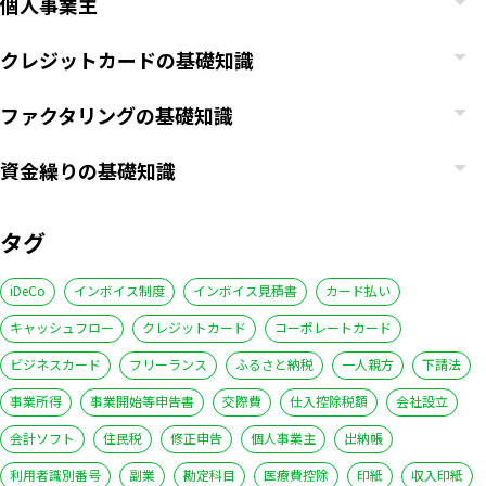
個人事業主
クレジットカードの基礎知識
ファクタリングの基礎知識
資金繰りの基礎知識
タグ
iDeCo
インボイス制度
インボイス見積書
カード払い
キャッシュフロー
クレジットカード
コーポレートカード
ビジネスカード
フリーランス
ふるさと納税
一人親方
下請法
事業所得
事業開始等申告書
交際費
仕入控除税額
会社設立
会計ソフト
住民税
修正申告
個人事業主
出納帳
利用者識別番号
副業
勘定科目
医療費控除
印紙
収入印紙