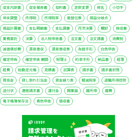
収支内訳書
収支報告書
契約書
定款変更
宛名
小切手
年末調整
所得税
所得税率
振替伝票
損益分岐点
損益計算書
支払明細書
支払調書
月次決算
棚卸
検収書
業務委託
決算
法人税申告書
注文書
注文請書
消費税
減価償却費
源泉徴収
源泉徴収票
為替手形
白色申告
確定申告
確定申告 期間
税理士
約束手形
納品書
経理
経費
総勘定元帳
見積書
試算表
請求書
請求書封筒
買掛金
貸し倒れ引当金
資金繰り表
軽減税率
退職所得控除
送付状
適格請求書
還付金
開業届
雑所得
雑費
電子帳簿保存法
青色申告
領収書