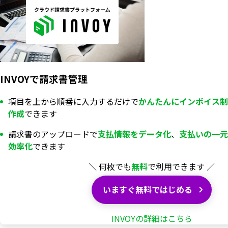
INVOYで請求書管理
項目を上から順番に入力するだけで
かんたんにインボイス制
作成
できます
請求書のアップロードで
支払情報を
データ化
、
支払いの一元
効率化
できます
＼ 何枚でも
無料
で利用できます ／
いますぐ無料ではじめる
INVOYの詳細はこちら