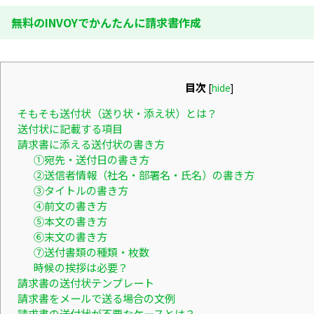
無料のINVOYでかんたんに請求書作成
目次
[
hide
]
そもそも送付状（送り状・添え状）とは？
送付状に記載する項目
請求書に添える送付状の書き方
①宛先・送付日の書き方
②送信者情報（社名・部署名・氏名）の書き方
③タイトルの書き方
④前文の書き方
⑤本文の書き方
⑥末文の書き方
⑦送付書類の種類・枚数
時候の挨拶は必要？
請求書の送付状テンプレート
請求書をメールで送る場合の文例
請求書の送付状が不要なケースとは？