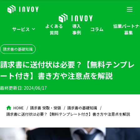
よくある
導入
協業パートナ
サービス
コラム
質問
事例
募集
請求書の基礎知識
請求書に送付状は必要？【無料テンプレ
ート付き】書き方や注意点を解説
最終更新日:
2024/06/17
HOME
請求書 受取・受領
請求書の基礎知識
請求書に送付状は必要？【無料テンプレート付き】書き方や注意点を解説