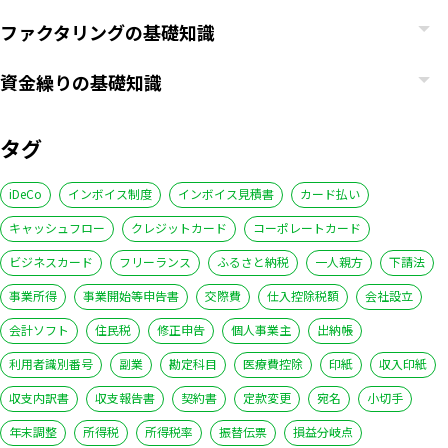
ファクタリングの基礎知識
資金繰りの基礎知識
タグ
iDeCo
インボイス制度
インボイス見積書
カード払い
キャッシュフロー
クレジットカード
コーポレートカード
ビジネスカード
フリーランス
ふるさと納税
一人親方
下請法
事業所得
事業開始等申告書
交際費
仕入控除税額
会社設立
会計ソフト
住民税
修正申告
個人事業主
出納帳
利用者識別番号
副業
勘定科目
医療費控除
印紙
収入印紙
収支内訳書
収支報告書
契約書
定款変更
宛名
小切手
年末調整
所得税
所得税率
振替伝票
損益分岐点