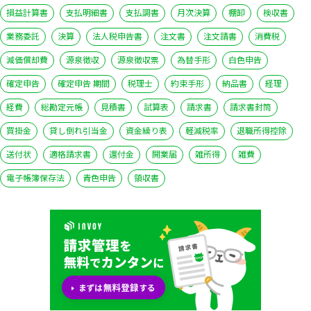
損益計算書
支払明細書
支払調書
月次決算
棚卸
検収書
業務委託
決算
法人税申告書
注文書
注文請書
消費税
減価償却費
源泉徴収
源泉徴収票
為替手形
白色申告
確定申告
確定申告 期間
税理士
約束手形
納品書
経理
経費
総勘定元帳
見積書
試算表
請求書
請求書封筒
買掛金
貸し倒れ引当金
資金繰り表
軽減税率
退職所得控除
送付状
適格請求書
還付金
開業届
雑所得
雑費
電子帳簿保存法
青色申告
領収書
いますぐ無料登録