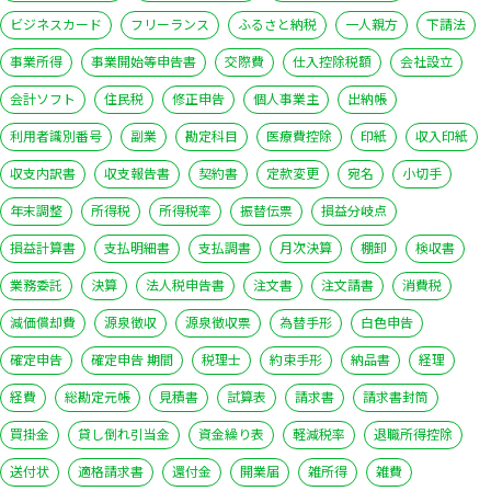
ビジネスカード
フリーランス
ふるさと納税
一人親方
下請法
事業所得
事業開始等申告書
交際費
仕入控除税額
会社設立
会計ソフト
住民税
修正申告
個人事業主
出納帳
利用者識別番号
副業
勘定科目
医療費控除
印紙
収入印紙
収支内訳書
収支報告書
契約書
定款変更
宛名
小切手
年末調整
所得税
所得税率
振替伝票
損益分岐点
損益計算書
支払明細書
支払調書
月次決算
棚卸
検収書
業務委託
決算
法人税申告書
注文書
注文請書
消費税
減価償却費
源泉徴収
源泉徴収票
為替手形
白色申告
確定申告
確定申告 期間
税理士
約束手形
納品書
経理
経費
総勘定元帳
見積書
試算表
請求書
請求書封筒
買掛金
貸し倒れ引当金
資金繰り表
軽減税率
退職所得控除
送付状
適格請求書
還付金
開業届
雑所得
雑費