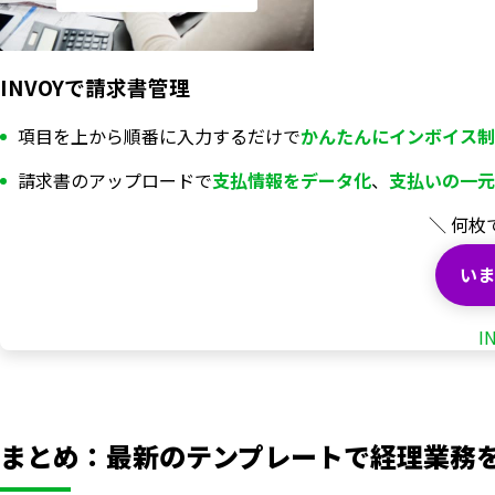
INVOYで請求書管理
項目を上から順番に入力するだけで
かんたんにインボイス制
請求書のアップロードで
支払情報を
データ化
、
支払いの一元
＼ 何枚
いま
I
まとめ：最新のテンプレートで経理業務