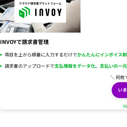
INVOYで請求書管理
項目を上から順番に入力するだけで
かんたんにインボイス制
請求書のアップロードで
支払情報を
データ化
、
支払いの一元
＼ 何枚
いま
I