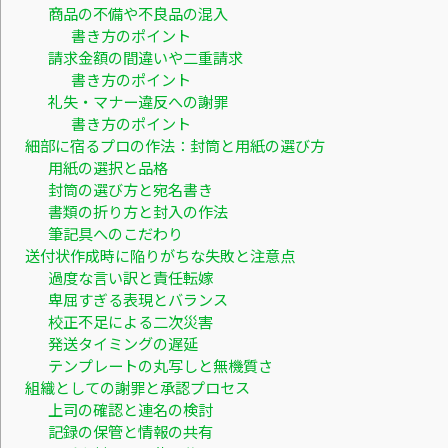
商品の不備や不良品の混入
書き方のポイント
請求金額の間違いや二重請求
書き方のポイント
礼失・マナー違反への謝罪
書き方のポイント
細部に宿るプロの作法：封筒と用紙の選び方
用紙の選択と品格
封筒の選び方と宛名書き
書類の折り方と封入の作法
筆記具へのこだわり
送付状作成時に陥りがちな失敗と注意点
過度な言い訳と責任転嫁
卑屈すぎる表現とバランス
校正不足による二次災害
発送タイミングの遅延
テンプレートの丸写しと無機質さ
組織としての謝罪と承認プロセス
上司の確認と連名の検討
記録の保管と情報の共有