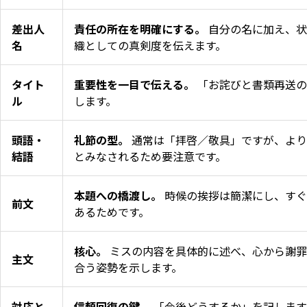
差出人
責任の所在を明確にする。
自分の名に加え、状
名
織としての真剣度を伝えます。
タイト
重要性を一目で伝える。
「お詫びと書類再送の
ル
します。
頭語・
礼節の型。
通常は「拝啓／敬具」ですが、より
結語
とみなされるため要注意です。
本題への橋渡し。
時候の挨拶は簡潔にし、すぐ
前文
あるためです。
核心。
ミスの内容を具体的に述べ、心から謝罪
主文
合う姿勢を示します。
対応と
信頼回復の鍵。
「今後どうするか」を記します