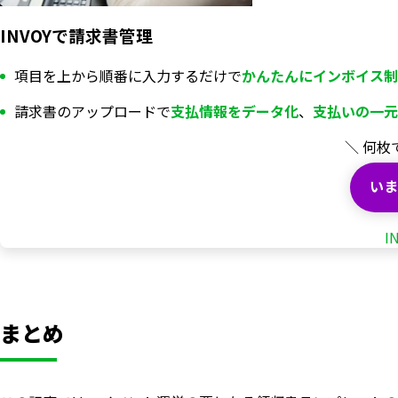
INVOYで請求書管理
項目を上から順番に入力するだけで
かんたんにインボイス制
請求書のアップロードで
支払情報を
データ化
、
支払いの一元
＼ 何枚
いま
I
まとめ