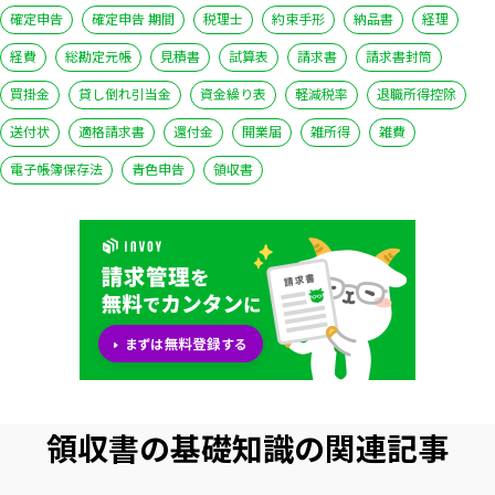
確定申告
確定申告 期間
税理士
約束手形
納品書
経理
経費
総勘定元帳
見積書
試算表
請求書
請求書封筒
買掛金
貸し倒れ引当金
資金繰り表
軽減税率
退職所得控除
送付状
適格請求書
還付金
開業届
雑所得
雑費
電子帳簿保存法
青色申告
領収書
領収書の基礎知識の関連記事