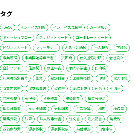
タグ
iDeCo
インボイス制度
インボイス見積書
カード払い
キャッシュフロー
クレジットカード
コーポレートカード
ビジネスカード
フリーランス
ふるさと納税
一人親方
下請法
事業所得
事業開始等申告書
交際費
仕入控除税額
会社設立
会計ソフト
住民税
修正申告
個人事業主
出納帳
利用者識別番号
副業
勘定科目
医療費控除
印紙
収入印紙
収支内訳書
収支報告書
契約書
定款変更
宛名
小切手
年末調整
所得税
所得税率
振替伝票
損益分岐点
損益計算書
支払明細書
支払調書
月次決算
棚卸
検収書
業務委託
決算
法人税申告書
注文書
注文請書
消費税
減価償却費
源泉徴収
源泉徴収票
為替手形
白色申告