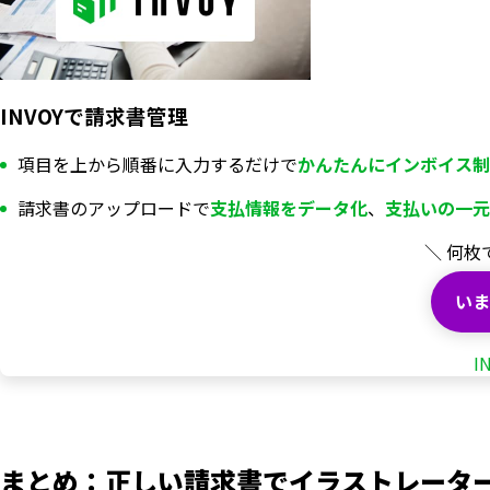
INVOYで請求書管理
項目を上から順番に入力するだけで
かんたんにインボイス制
請求書のアップロードで
支払情報を
データ化
、
支払いの一元
＼ 何枚
いま
I
まとめ：正しい請求書でイラストレータ