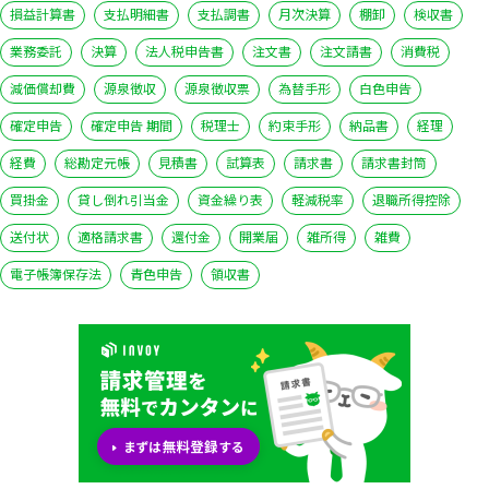
損益計算書
支払明細書
支払調書
月次決算
棚卸
検収書
業務委託
決算
法人税申告書
注文書
注文請書
消費税
減価償却費
源泉徴収
源泉徴収票
為替手形
白色申告
確定申告
確定申告 期間
税理士
約束手形
納品書
経理
経費
総勘定元帳
見積書
試算表
請求書
請求書封筒
買掛金
貸し倒れ引当金
資金繰り表
軽減税率
退職所得控除
送付状
適格請求書
還付金
開業届
雑所得
雑費
電子帳簿保存法
青色申告
領収書