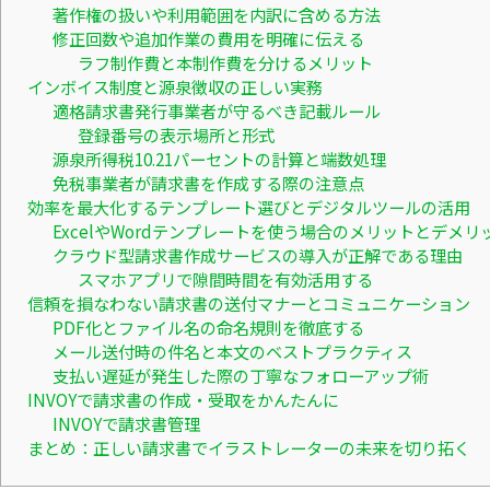
著作権の扱いや利用範囲を内訳に含める方法
修正回数や追加作業の費用を明確に伝える
ラフ制作費と本制作費を分けるメリット
インボイス制度と源泉徴収の正しい実務
適格請求書発行事業者が守るべき記載ルール
登録番号の表示場所と形式
源泉所得税10.21パーセントの計算と端数処理
免税事業者が請求書を作成する際の注意点
効率を最大化するテンプレート選びとデジタルツールの活用
ExcelやWordテンプレートを使う場合のメリットとデメリ
クラウド型請求書作成サービスの導入が正解である理由
スマホアプリで隙間時間を有効活用する
信頼を損なわない請求書の送付マナーとコミュニケーション
PDF化とファイル名の命名規則を徹底する
メール送付時の件名と本文のベストプラクティス
支払い遅延が発生した際の丁寧なフォローアップ術
INVOYで請求書の作成・受取をかんたんに
INVOYで請求書管理
まとめ：正しい請求書でイラストレーターの未来を切り拓く