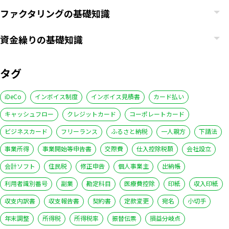
ファクタリングの基礎知識
資金繰りの基礎知識
タグ
iDeCo
インボイス制度
インボイス見積書
カード払い
キャッシュフロー
クレジットカード
コーポレートカード
ビジネスカード
フリーランス
ふるさと納税
一人親方
下請法
事業所得
事業開始等申告書
交際費
仕入控除税額
会社設立
会計ソフト
住民税
修正申告
個人事業主
出納帳
利用者識別番号
副業
勘定科目
医療費控除
印紙
収入印紙
収支内訳書
収支報告書
契約書
定款変更
宛名
小切手
年末調整
所得税
所得税率
振替伝票
損益分岐点