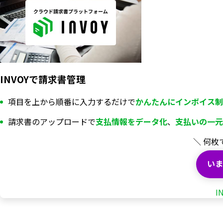
INVOYで請求書管理
項目を上から順番に入力するだけで
かんたんにインボイス制
請求書のアップロードで
支払情報を
データ化
、
支払いの一元
＼ 何枚
いま
I