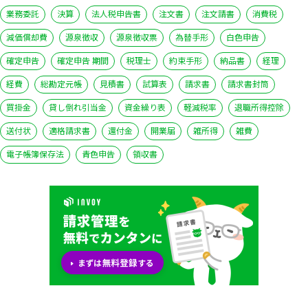
業務委託
決算
法人税申告書
注文書
注文請書
消費税
減価償却費
源泉徴収
源泉徴収票
為替手形
白色申告
確定申告
確定申告 期間
税理士
約束手形
納品書
経理
経費
総勘定元帳
見積書
試算表
請求書
請求書封筒
買掛金
貸し倒れ引当金
資金繰り表
軽減税率
退職所得控除
送付状
適格請求書
還付金
開業届
雑所得
雑費
電子帳簿保存法
青色申告
領収書