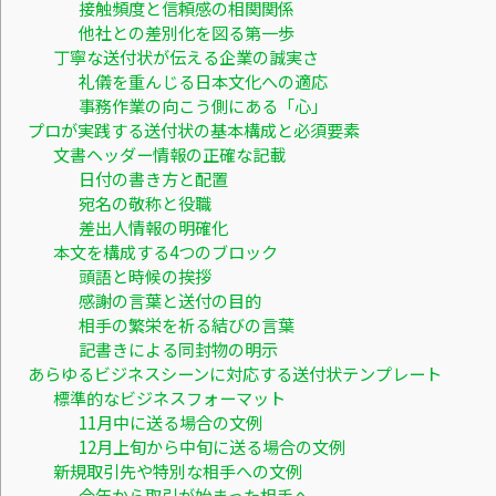
接触頻度と信頼感の相関関係
他社との差別化を図る第一歩
丁寧な送付状が伝える企業の誠実さ
礼儀を重んじる日本文化への適応
事務作業の向こう側にある「心」
プロが実践する送付状の基本構成と必須要素
文書ヘッダー情報の正確な記載
日付の書き方と配置
宛名の敬称と役職
差出人情報の明確化
本文を構成する4つのブロック
頭語と時候の挨拶
感謝の言葉と送付の目的
相手の繁栄を祈る結びの言葉
記書きによる同封物の明示
あらゆるビジネスシーンに対応する送付状テンプレート
標準的なビジネスフォーマット
11月中に送る場合の文例
12月上旬から中旬に送る場合の文例
新規取引先や特別な相手への文例
今年から取引が始まった相手へ