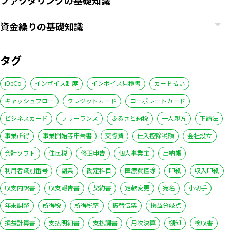
資金繰りの基礎知識
タグ
iDeCo
インボイス制度
インボイス見積書
カード払い
キャッシュフロー
クレジットカード
コーポレートカード
ビジネスカード
フリーランス
ふるさと納税
一人親方
下請法
事業所得
事業開始等申告書
交際費
仕入控除税額
会社設立
会計ソフト
住民税
修正申告
個人事業主
出納帳
利用者識別番号
副業
勘定科目
医療費控除
印紙
収入印紙
収支内訳書
収支報告書
契約書
定款変更
宛名
小切手
年末調整
所得税
所得税率
振替伝票
損益分岐点
損益計算書
支払明細書
支払調書
月次決算
棚卸
検収書