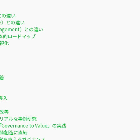
）との違い
ce）との違い
agement）との違い
体的ロードマップ
視化
着
導入
改善
のリアルな事例研究
rnance to Value」の実践
価値創造に直結
経営を支えるガバナンス