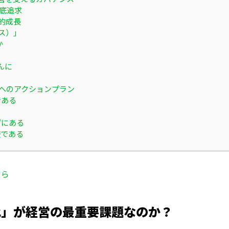
底追求
的成長
ス）」
か
んに
化へのアクションプラン
である
プにある
礎である
ちら
化」が経営の最重要課題なのか？