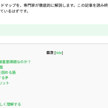
ードマップを、専門家が徹底的に解説します。この記事を読み
ているはずです。
成
目次
[
hide
]
最重要課題なのか？
面
を固める盾
する矛
リット
しく理解する