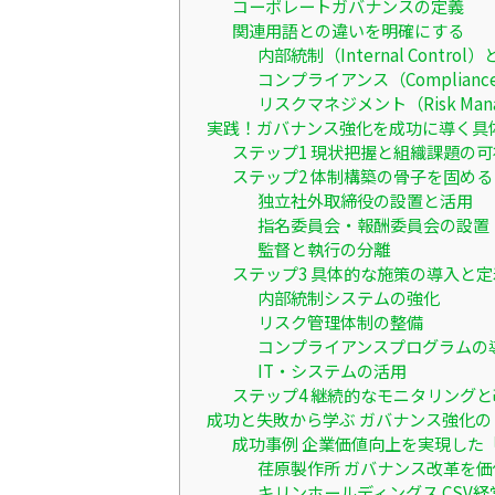
コーポレートガバナンスの定義
関連用語との違いを明確にする
内部統制（Internal Control
コンプライアンス（Complian
リスクマネジメント（Risk Man
実践！ガバナンス強化を成功に導く具
ステップ1 現状把握と組織課題の可
ステップ2 体制構築の骨子を固める
独立社外取締役の設置と活用
指名委員会・報酬委員会の設置
監督と執行の分離
ステップ3 具体的な施策の導入と定
内部統制システムの強化
リスク管理体制の整備
コンプライアンスプログラムの
IT・システムの活用
ステップ4 継続的なモニタリングと
成功と失敗から学ぶ ガバナンス強化
成功事例 企業価値向上を実現した「Gove
荏原製作所 ガバナンス改革を
キリンホールディングス CSV