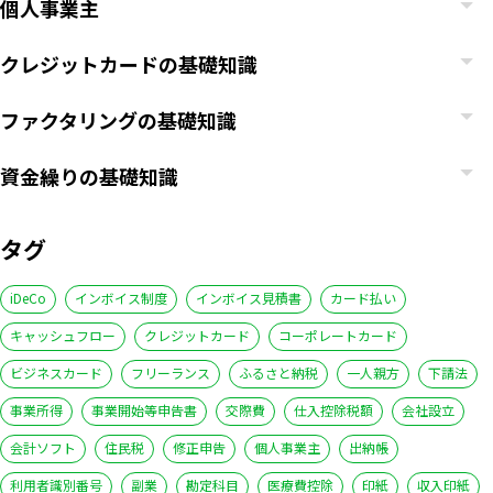
個人事業主
クレジットカードの基礎知識
ファクタリングの基礎知識
資金繰りの基礎知識
タグ
iDeCo
インボイス制度
インボイス見積書
カード払い
キャッシュフロー
クレジットカード
コーポレートカード
ビジネスカード
フリーランス
ふるさと納税
一人親方
下請法
事業所得
事業開始等申告書
交際費
仕入控除税額
会社設立
会計ソフト
住民税
修正申告
個人事業主
出納帳
利用者識別番号
副業
勘定科目
医療費控除
印紙
収入印紙