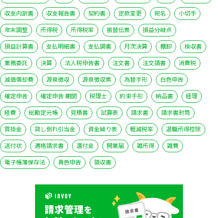
収支内訳書
収支報告書
契約書
定款変更
宛名
小切手
年末調整
所得税
所得税率
振替伝票
損益分岐点
損益計算書
支払明細書
支払調書
月次決算
棚卸
検収書
業務委託
決算
法人税申告書
注文書
注文請書
消費税
減価償却費
源泉徴収
源泉徴収票
為替手形
白色申告
確定申告
確定申告 期間
税理士
約束手形
納品書
経理
経費
総勘定元帳
見積書
試算表
請求書
請求書封筒
買掛金
貸し倒れ引当金
資金繰り表
軽減税率
退職所得控除
送付状
適格請求書
還付金
開業届
雑所得
雑費
電子帳簿保存法
青色申告
領収書