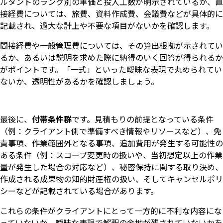
ルタントのランク別の単価と投入工数が明示されているか、直
接経費については、旅費、資料作成費、会議費などが具体的に
記載され、過大な計上や不要な項目がないかを確認します。
間接経費や一般管理費については、その算出根拠が示されてい
るか、あるいは説明を求めた際に納得のいく回答が得られるか
がポイントです。「一式」といった曖昧な表現で丸められてい
ないか、透明性があるかを確認しましょう。
最後に、
付帯条件群
です。見積もりの前提となっている条件
（例：クライアント側で準備すべき情報やリソースなど）、免
責事項、作業範囲外となる事項、追加費用が発生する可能性の
ある条件（例：スコープ変更時の扱いや、当初想定以上の作業
量が発生した場合の対応など）、秘密保持に関する取り決め、
作成される成果物の知的財産権の扱い、そしてキャンセルポリ
シーなどが記載されている場合があります。
これらの条件がクライアントにとって一方的に不利な内容にな
っていないか、曖昧な表現で解釈の余地が残されていないかを