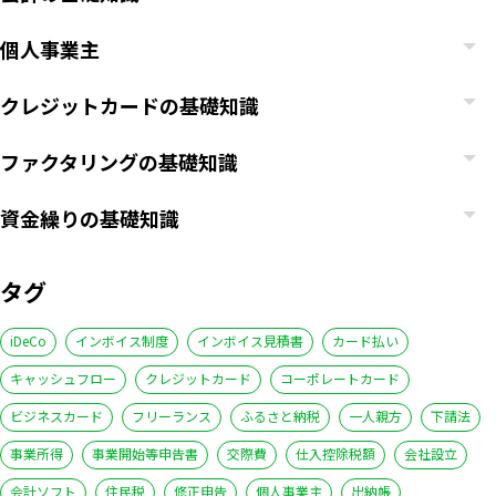
個人事業主
クレジットカードの基礎知識
ファクタリングの基礎知識
資金繰りの基礎知識
タグ
iDeCo
インボイス制度
インボイス見積書
カード払い
キャッシュフロー
クレジットカード
コーポレートカード
ビジネスカード
フリーランス
ふるさと納税
一人親方
下請法
事業所得
事業開始等申告書
交際費
仕入控除税額
会社設立
会計ソフト
住民税
修正申告
個人事業主
出納帳