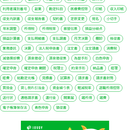
利用者識別番号
副業
勘定科目
医療費控除
印紙
収入印紙
収支内訳書
収支報告書
契約書
定款変更
宛名
小切手
年末調整
所得税
所得税率
振替伝票
損益分岐点
損益計算書
支払明細書
支払調書
月次決算
棚卸
検収書
業務委託
決算
法人税申告書
注文書
注文請書
消費税
減価償却費
源泉徴収
源泉徴収票
為替手形
白色申告
確定申告
確定申告 期間
税理士
約束手形
納品書
経理
経費
総勘定元帳
見積書
試算表
請求書
請求書封筒
買掛金
貸し倒れ引当金
資金繰り表
軽減税率
退職所得控除
送付状
適格請求書
還付金
開業届
雑所得
雑費
電子帳簿保存法
青色申告
領収書