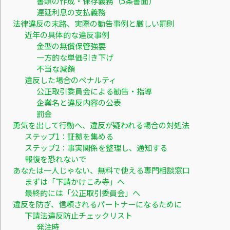
書類の作成・保存義務（5条書面）
遅延利息の支払義務
法律違反の末路、実際の勧告事例と厳しい罰則
近年の具体的な違反事例
金型の無償保管強要
一方的な単価引き下げ
不当な減額
違反した場合のペナルティ
公正取引委員会による勧告・指導
企業名と違反内容の公表
罰金
勇気を出して行動へ、違反が疑われる場合の対処法
ステップ1：証拠を集める
ステップ2：事実関係を整理し、通知する
報復を恐れないで
あなたは一人じゃない、無料で使える専門相談窓口
まずは「下請かけこみ寺」へ
最終的には「公正取引委員会」へ
違反を防ぎ、信頼されるパートナーになるために
下請法違反防止チェックリスト
発注時