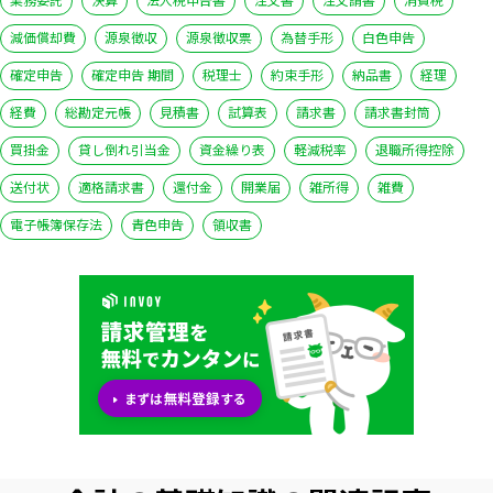
減価償却費
源泉徴収
源泉徴収票
為替手形
白色申告
確定申告
確定申告 期間
税理士
約束手形
納品書
経理
経費
総勘定元帳
見積書
試算表
請求書
請求書封筒
買掛金
貸し倒れ引当金
資金繰り表
軽減税率
退職所得控除
送付状
適格請求書
還付金
開業届
雑所得
雑費
電子帳簿保存法
青色申告
領収書