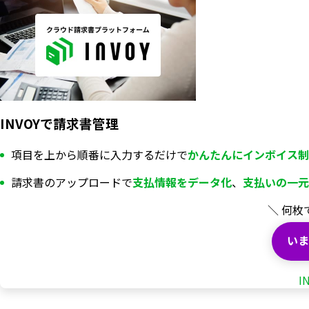
INVOYで請求書管理
項目を上から順番に入力するだけで
かんたんにインボイス制
請求書のアップロードで
支払情報を
データ化
、
支払いの一元
＼ 何枚
いま
I