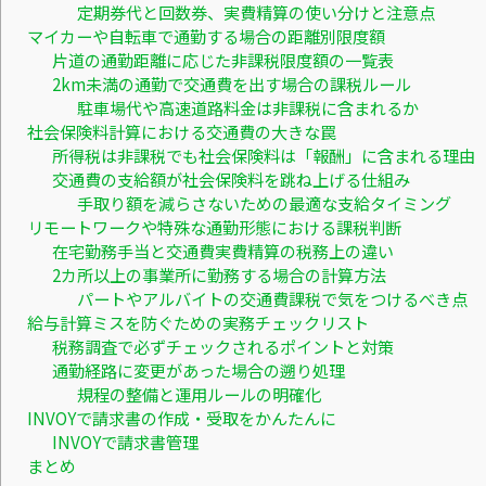
定期券代と回数券、実費精算の使い分けと注意点
マイカーや自転車で通勤する場合の距離別限度額
片道の通勤距離に応じた非課税限度額の一覧表
2km未満の通勤で交通費を出す場合の課税ルール
駐車場代や高速道路料金は非課税に含まれるか
社会保険料計算における交通費の大きな罠
所得税は非課税でも社会保険料は「報酬」に含まれる理由
交通費の支給額が社会保険料を跳ね上げる仕組み
手取り額を減らさないための最適な支給タイミング
リモートワークや特殊な通勤形態における課税判断
在宅勤務手当と交通費実費精算の税務上の違い
2カ所以上の事業所に勤務する場合の計算方法
パートやアルバイトの交通費課税で気をつけるべき点
給与計算ミスを防ぐための実務チェックリスト
税務調査で必ずチェックされるポイントと対策
通勤経路に変更があった場合の遡り処理
規程の整備と運用ルールの明確化
INVOYで請求書の作成・受取をかんたんに
INVOYで請求書管理
まとめ