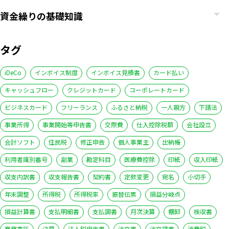
資金繰りの基礎知識
タグ
iDeCo
インボイス制度
インボイス見積書
カード払い
キャッシュフロー
クレジットカード
コーポレートカード
ビジネスカード
フリーランス
ふるさと納税
一人親方
下請法
事業所得
事業開始等申告書
交際費
仕入控除税額
会社設立
会計ソフト
住民税
修正申告
個人事業主
出納帳
利用者識別番号
副業
勘定科目
医療費控除
印紙
収入印紙
収支内訳書
収支報告書
契約書
定款変更
宛名
小切手
年末調整
所得税
所得税率
振替伝票
損益分岐点
損益計算書
支払明細書
支払調書
月次決算
棚卸
検収書
業務委託
決算
法人税申告書
注文書
注文請書
消費税