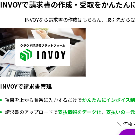
INVOYで請求書の作成・
受取をかんたん
INVOYなら請求書の作成はもちろん、
取引先から
INVOYで請求書管理
項目を上から順番に入力するだけで
かんたんにインボイス制
請求書のアップロードで
支払情報を
データ化
、
支払いの一元
＼ 何枚