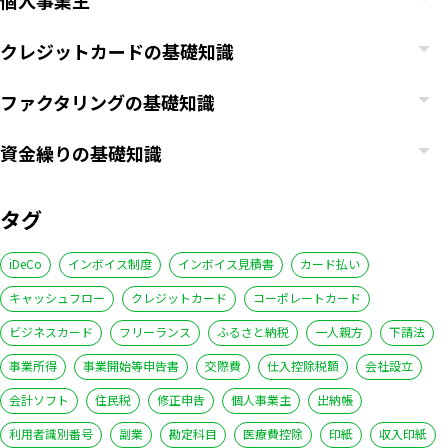
個人事業主
クレジットカードの基礎知識
ファクタリングの基礎知識
資金繰りの基礎知識
タグ
iDeCo
インボイス制度
インボイス見積書
カード払い
キャッシュフロー
クレジットカード
コーポレートカード
ビジネスカード
フリーランス
ふるさと納税
一人親方
下請法
事業所得
事業開始等申告書
交際費
仕入控除税額
会社設立
会計ソフト
住民税
修正申告
個人事業主
出納帳
利用者識別番号
副業
勘定科目
医療費控除
印紙
収入印紙