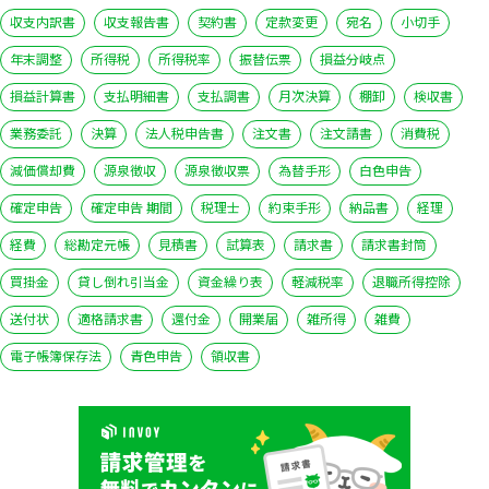
収支内訳書
収支報告書
契約書
定款変更
宛名
小切手
年末調整
所得税
所得税率
振替伝票
損益分岐点
損益計算書
支払明細書
支払調書
月次決算
棚卸
検収書
業務委託
決算
法人税申告書
注文書
注文請書
消費税
減価償却費
源泉徴収
源泉徴収票
為替手形
白色申告
確定申告
確定申告 期間
税理士
約束手形
納品書
経理
経費
総勘定元帳
見積書
試算表
請求書
請求書封筒
買掛金
貸し倒れ引当金
資金繰り表
軽減税率
退職所得控除
送付状
適格請求書
還付金
開業届
雑所得
雑費
電子帳簿保存法
青色申告
領収書