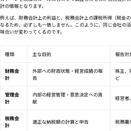
計の情報となります。
例えば、財務会計上の利益と、税務会計上の課税所得（税金の
なるため、必ずしも一致しません。このように、同じ会社の活
味合いが変わってくるのです。
種類
主な目的
報告対
財務会
外部への財政状態・経営成績の報
株主、
計
告
ど
管理会
内部の経営管理・意思決定への貢
経営者
計
献
税務会
適正な納税額の計算と申告
税務署
計