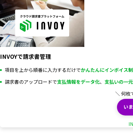
INVOYで請求書管理
項目を上から順番に入力するだけで
かんたんにインボイス制
請求書のアップロードで
支払情報を
データ化
、
支払いの一元
＼ 何枚
いま
I