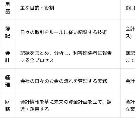
用
主な目的・役割
範囲
語
簿
会計
日々の取引をルールに従い記録する技術
記
ス)
会
記録をまとめ、分析し、利害関係者に報告
簿記
計
する全プロセス
まで
経
会社の日々のお金の流れを管理する実務
会計
理
財
会計情報を基に未来の資金計画を立て、調
会計
務
達・運用する
立案