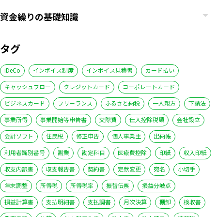
資金繰りの基礎知識
タグ
iDeCo
インボイス制度
インボイス見積書
カード払い
キャッシュフロー
クレジットカード
コーポレートカード
ビジネスカード
フリーランス
ふるさと納税
一人親方
下請法
事業所得
事業開始等申告書
交際費
仕入控除税額
会社設立
会計ソフト
住民税
修正申告
個人事業主
出納帳
利用者識別番号
副業
勘定科目
医療費控除
印紙
収入印紙
収支内訳書
収支報告書
契約書
定款変更
宛名
小切手
いますぐ無料登録
年末調整
所得税
所得税率
振替伝票
損益分岐点
損益計算書
支払明細書
支払調書
月次決算
棚卸
検収書