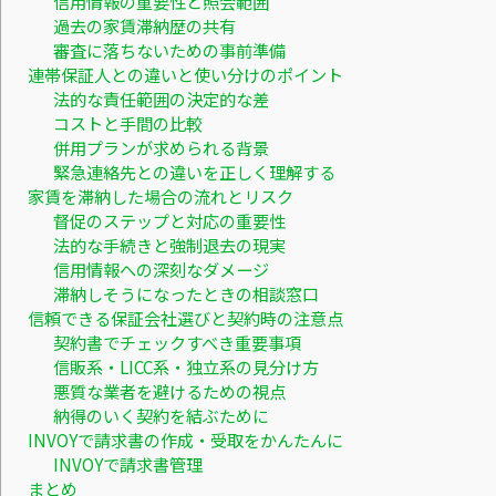
信用情報の重要性と照会範囲
過去の家賃滞納歴の共有
審査に落ちないための事前準備
連帯保証人との違いと使い分けのポイント
法的な責任範囲の決定的な差
コストと手間の比較
併用プランが求められる背景
緊急連絡先との違いを正しく理解する
家賃を滞納した場合の流れとリスク
督促のステップと対応の重要性
法的な手続きと強制退去の現実
信用情報への深刻なダメージ
滞納しそうになったときの相談窓口
信頼できる保証会社選びと契約時の注意点
契約書でチェックすべき重要事項
信販系・LICC系・独立系の見分け方
悪質な業者を避けるための視点
納得のいく契約を結ぶために
INVOYで請求書の作成・受取をかんたんに
INVOYで請求書管理
まとめ