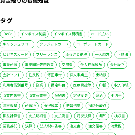
資金繰りの基礎知識
タグ
iDeCo
インボイス制度
インボイス見積書
カード払い
キャッシュフロー
クレジットカード
コーポレートカード
ビジネスカード
フリーランス
ふるさと納税
一人親方
下請法
事業所得
事業開始等申告書
交際費
仕入控除税額
会社設立
会計ソフト
住民税
修正申告
個人事業主
出納帳
利用者識別番号
副業
勘定科目
医療費控除
印紙
収入印紙
収支内訳書
収支報告書
契約書
定款変更
宛名
小切手
年末調整
所得税
所得税率
振替伝票
損益分岐点
いますぐ無料登録
損益計算書
支払明細書
支払調書
月次決算
棚卸
検収書
業務委託
決算
法人税申告書
注文書
注文請書
消費税