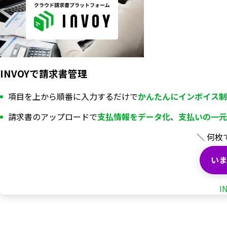
INVOYで請求書管理
項目を上から順番に入力するだけで
かんたんにインボイス制
請求書のアップロードで
支払情報を
データ化
、
支払いの一元
＼ 何枚
いま
I