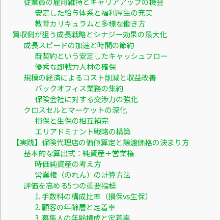
従業員の雇用維持とキャリアアップの機会
安定した給与体系と福利厚生の充実
教育カリキュラムと多様な働き方
買収側が狙う成長戦略とシナジー効果の最大化
成長スピードの加速と時間の節約
既契約という安定したキャッシュフロー
優秀な即戦力人材の確保
規模の経済によるコスト削減と収益改善
バックオフィス業務の集約
保険会社に対する交渉力の強化
クロスセルとマーケットの深化
損保と生保の相互補完
エリアドミナント戦略の構築
【実践】保険代理店の価値算定と譲渡価格の決まり方
基本的な算出式：純資産＋営業権
時価純資産の考え方
営業権（のれん）の計算方法
評価を高める5つの重要指標
1. 手数料の構成比率（損保vs生保）
2. 顧客の年齢層と定着率
3. 募集人の年齢構成と定着率