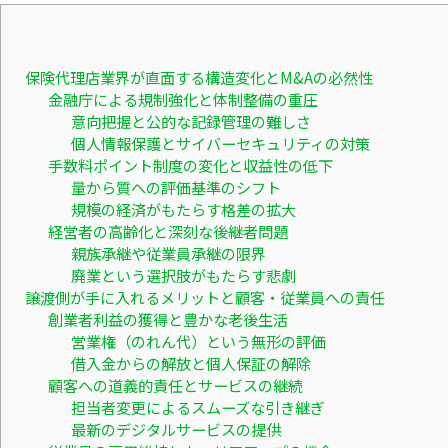
保険代理店業界が直面する構造変化とM&Aの必然性
金融庁による規制強化と体制整備の重圧
意向把握と公的な記録管理の難しさ
個人情報保護とサイバーセキュリティの対策
手数料ポイント制度の変化と収益性の低下
量から質への評価基準のシフト
規模の経済がもたらす格差の拡大
経営者の高齢化と深刻な後継者問題
親族承継や従業員承継の限界
廃業という選択肢がもたらす悲劇
譲渡側が手に入れるメリットと顧客・従業員への責任
創業者利益の獲得と豊かな老後生活
営業権（のれん代）という無形の評価
借入金からの解放と個人保証の解除
顧客への道義的責任とサービスの継続
担当者変更によるスムーズな引き継ぎ
最新のデジタルサービスの提供