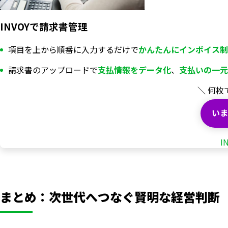
INVOYで請求書管理
項目を上から順番に入力するだけで
かんたんにインボイス制
請求書のアップロードで
支払情報を
データ化
、
支払いの一元
＼ 何枚
いま
I
いますぐ無料登録
まとめ：次世代へつなぐ賢明な経営判断