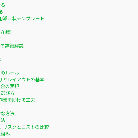
なる
る
用添え状テンプレート
は在籍）
点
その詳細解説
載
」のルール
びとレイアウトの基本
組合の表現
の選び方
作業を助ける工夫
的な方法
作法
：リスクとコストの比較
仕組み