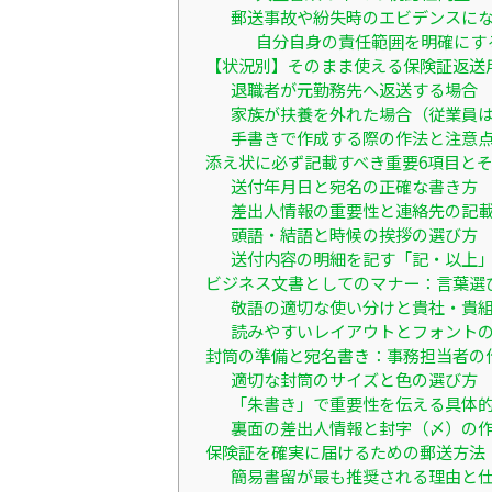
郵送事故や紛失時のエビデンスに
自分自身の責任範囲を明確にす
【状況別】そのまま使える保険証返送
退職者が元勤務先へ返送する場合
家族が扶養を外れた場合（従業員
手書きで作成する際の作法と注意
添え状に必ず記載すべき重要6項目と
送付年月日と宛名の正確な書き方
差出人情報の重要性と連絡先の記
頭語・結語と時候の挨拶の選び方
送付内容の明細を記す「記・以上
ビジネス文書としてのマナー：言葉選
敬語の適切な使い分けと貴社・貴
読みやすいレイアウトとフォント
封筒の準備と宛名書き：事務担当者の
適切な封筒のサイズと色の選び方
「朱書き」で重要性を伝える具体
裏面の差出人情報と封字（〆）の
保険証を確実に届けるための郵送方法
簡易書留が最も推奨される理由と