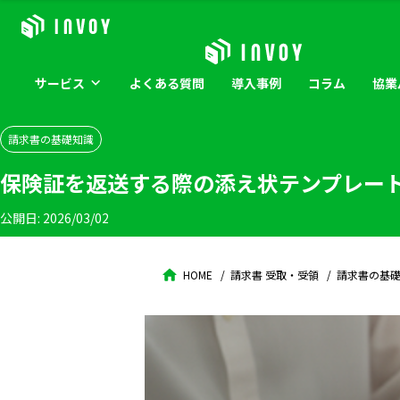
サービス
よくある
質問
導入
事例
コラム
協業
請求書の基礎知識
保険証を返送する際の添え状テンプレー
公開日:
2026/03/02
HOME
請求書 受取・受領
請求書の基