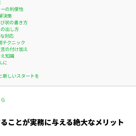
面
ターの利便性
解決策
詫び状の書き方
」の出し方
実な対応
用テクニック
文言の付け加え
替え知識
んに
と新しいスタートを
ちら
することが実務に与える絶大なメリット