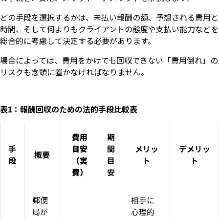
どの手段を選択するかは、未払い報酬の額、予想される費用と
時間、そして何よりもクライアントの態度や支払い能力などを
総合的に考慮して決定する必要があります。
場合によっては、費用をかけても回収できない「費用倒れ」の
リスクも念頭に置かなければなりません。
表1：報酬回収のための法的手段比較表
費用
期
手
目安
間
メリッ
デメリッ
概要
段
（実
目
ト
ト
費）
安
いますぐ無料登録
郵便
相手に
局が
心理的