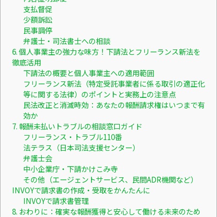
支払督促
少額訴訟
民事調停
弁護士・司法書士への相談
6. 個人事業主の強力な味方！下請法とフリーランス新法を
徹底活用
下請法の概要と個人事業主への適用範囲
フリーランス新法（特定受託事業者に係る取引の適正化
等に関する法律）のポイントと実務上の注意点
民法改正と消滅時効：あなたの報酬請求権はいつまで有
効か
7. 報酬未払いトラブルの相談窓口ガイド
フリーランス・トラブル110番
法テラス（日本司法支援センター）
弁護士会
中小企業庁・下請かけこみ寺
その他（エージェントサービス、民間ADR機関など）
INVOYで請求書の作成・受取をかんたんに
INVOYで請求書管理
8. おわりに：確実な報酬獲得と安心して働ける未来のため