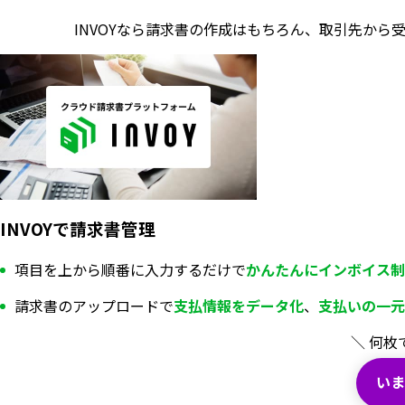
INVOYなら請求書の作成はもちろん、
取引先から
INVOYで請求書管理
項目を上から順番に入力するだけで
かんたんにインボイス制
請求書のアップロードで
支払情報を
データ化
、
支払いの一元
＼ 何枚
いま