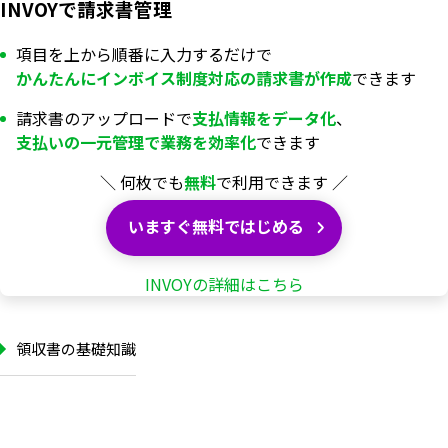
INVOYで請求書管理
項目を上から順番に入力するだけで
かんたんにインボイス制度対応の
請求書が
作成
できます
請求書のアップロードで
支払情報を
データ化
、
支払いの一元管理で業務を
効率化
できます
＼ 何枚でも
無料
で利用できます ／
いますぐ無料ではじめる
INVOYの詳細はこちら
領収書の基礎知識