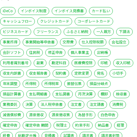
iDeCo
インボイス制度
インボイス見積書
カード払い
キャッシュフロー
クレジットカード
コーポレートカード
ビジネスカード
フリーランス
ふるさと納税
一人親方
下請法
事業所得
事業開始等申告書
交際費
仕入控除税額
会社設立
会計ソフト
住民税
修正申告
個人事業主
出納帳
利用者識別番号
副業
勘定科目
医療費控除
印紙
収入印紙
収支内訳書
収支報告書
契約書
定款変更
宛名
小切手
年末調整
所得税
所得税率
振替伝票
損益分岐点
損益計算書
支払明細書
支払調書
月次決算
棚卸
検収書
業務委託
決算
法人税申告書
注文書
注文請書
消費税
減価償却費
源泉徴収
源泉徴収票
為替手形
白色申告
確定申告
確定申告 期間
税理士
約束手形
納品書
経理
経費
総勘定元帳
見積書
試算表
請求書
請求書封筒