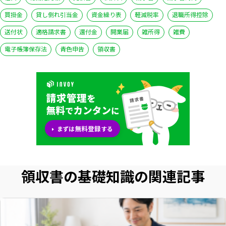
買掛金
貸し倒れ引当金
資金繰り表
軽減税率
退職所得控除
送付状
適格請求書
還付金
開業届
雑所得
雑費
電子帳簿保存法
青色申告
領収書
領収書の基礎知識の関連記事