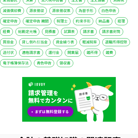
減価償却費
源泉徴収
源泉徴収票
為替手形
白色申告
確定申告
確定申告 期間
税理士
約束手形
納品書
経理
経費
総勘定元帳
見積書
試算表
請求書
請求書封筒
買掛金
貸し倒れ引当金
資金繰り表
軽減税率
退職所得控除
送付状
適格請求書
還付金
開業届
雑所得
雑費
電子帳簿保存法
青色申告
領収書