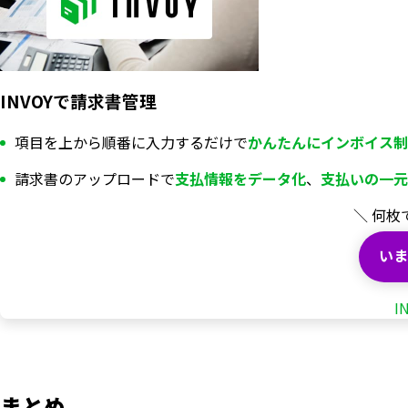
INVOYで請求書管理
項目を上から順番に入力するだけで
かんたんにインボイス制
請求書のアップロードで
支払情報を
データ化
、
支払いの一元
＼ 何枚
いま
I
まとめ