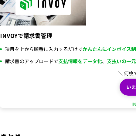
INVOYで請求書管理
項目を上から順番に入力するだけで
かんたんにインボイス制
請求書のアップロードで
支払情報を
データ化
、
支払いの一元
＼ 何枚
いま
I