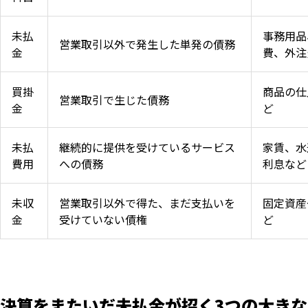
未払
事務用品
営業取引以外で発生した単発の債務
金
費、外注
買掛
商品の仕
営業取引で生じた債務
金
ど
未払
継続的に提供を受けているサービス
家賃、水
費用
への債務
利息など
未収
営業取引以外で得た、まだ支払いを
固定資産
金
受けていない債権
ど
決算をまたいだ未払金が招く3つの大き