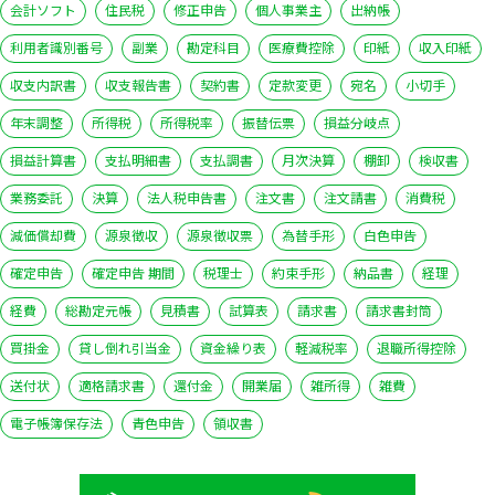
会計ソフト
住民税
修正申告
個人事業主
出納帳
利用者識別番号
副業
勘定科目
医療費控除
印紙
収入印紙
収支内訳書
収支報告書
契約書
定款変更
宛名
小切手
年末調整
所得税
所得税率
振替伝票
損益分岐点
損益計算書
支払明細書
支払調書
月次決算
棚卸
検収書
業務委託
決算
法人税申告書
注文書
注文請書
消費税
減価償却費
源泉徴収
源泉徴収票
為替手形
白色申告
確定申告
確定申告 期間
税理士
約束手形
納品書
経理
経費
総勘定元帳
見積書
試算表
請求書
請求書封筒
買掛金
貸し倒れ引当金
資金繰り表
軽減税率
退職所得控除
送付状
適格請求書
還付金
開業届
雑所得
雑費
電子帳簿保存法
青色申告
領収書