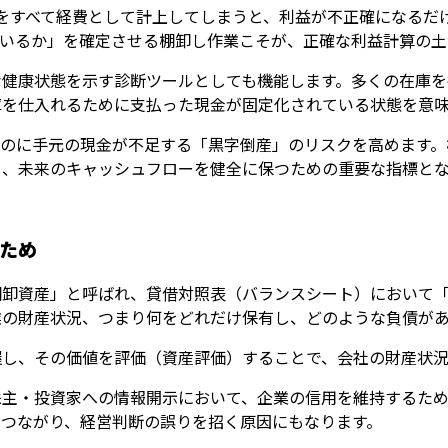
0円をすべて経費として計上してしまうと、利益が不正確になる
ているか」を確定させる棚卸し作業こそが、正確な利益計算の土
な健康状態を示す診断ツールとしても機能します。多くの在庫を
庫を仕入れるために支払った現金が固定化されている状態を意
るのに手元の現金が不足する「黒字倒産」のリスクを高めます。
く、未来のキャッシュフローを健全に保つための重要な指標と
ため
棚卸資産」と呼ばれ、貸借対照表（バランスシート）において
業の財産状況、つまり何をどれだけ保有し、どのような負債が
握し、その価値を評価（資産評価）することで、会社の財産状況
株主・投資家への情報開示において、企業の信用を維持するため
につながり、経営判断の誤りを招く原因にもなります。