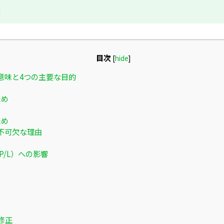
成
目次
[
hide
]
意味と4つの主要な目的
ため
ため
不可欠な理由
P/L）への影響
修正