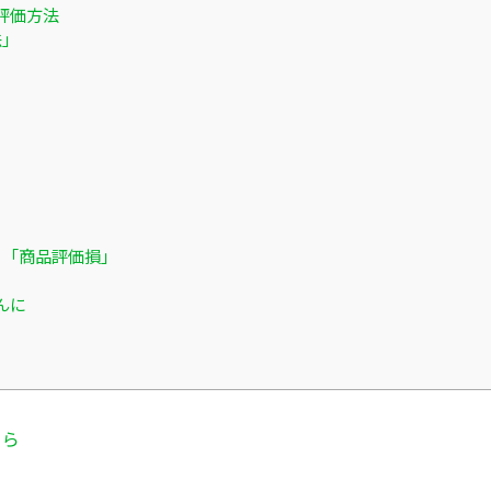
評価方法
法」
と「商品評価損」
んに
ちら