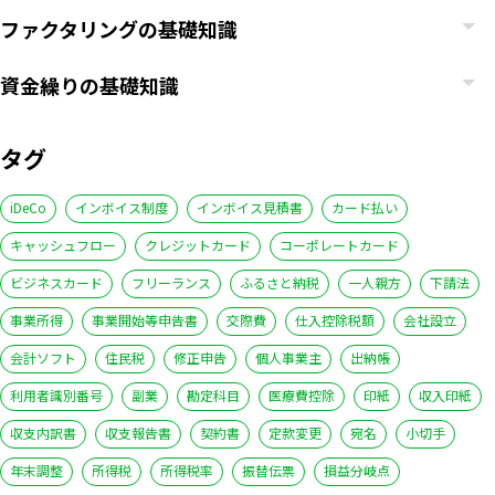
ファクタリングの基礎知識
資金繰りの基礎知識
タグ
iDeCo
インボイス制度
インボイス見積書
カード払い
キャッシュフロー
クレジットカード
コーポレートカード
ビジネスカード
フリーランス
ふるさと納税
一人親方
下請法
事業所得
事業開始等申告書
交際費
仕入控除税額
会社設立
会計ソフト
住民税
修正申告
個人事業主
出納帳
利用者識別番号
副業
勘定科目
医療費控除
印紙
収入印紙
収支内訳書
収支報告書
契約書
定款変更
宛名
小切手
年末調整
所得税
所得税率
振替伝票
損益分岐点