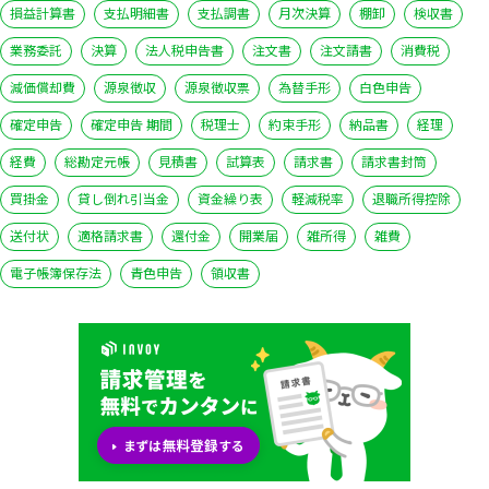
損益計算書
支払明細書
支払調書
月次決算
棚卸
検収書
業務委託
決算
法人税申告書
注文書
注文請書
消費税
減価償却費
源泉徴収
源泉徴収票
為替手形
白色申告
確定申告
確定申告 期間
税理士
約束手形
納品書
経理
経費
総勘定元帳
見積書
試算表
請求書
請求書封筒
買掛金
貸し倒れ引当金
資金繰り表
軽減税率
退職所得控除
送付状
適格請求書
還付金
開業届
雑所得
雑費
電子帳簿保存法
青色申告
領収書