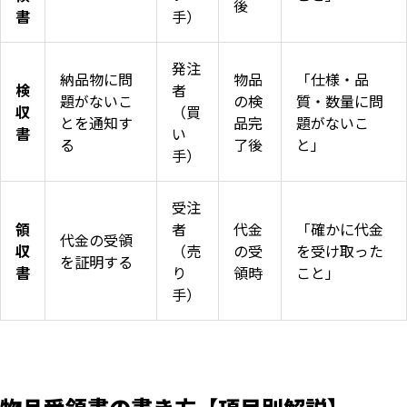
後
書
手）
発注
納品物に問
物品
「仕様・品
検
者
題がないこ
の検
質・数量に問
収
（買
とを通知す
品完
題がないこ
書
い
る
了後
と」
手）
受注
領
者
代金
「確かに代金
代金の受領
収
（売
の受
を受け取った
を証明する
書
り
領時
こと」
手）