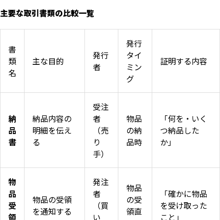
主要な取引書類の比較一覧
発行
書
発行
タイ
類
主な目的
証明する内容
者
ミン
名
グ
受注
納
納品内容の
者
物品
「何を・いく
品
明細を伝え
（売
の納
つ納品した
書
る
り
品時
か」
手）
物
発注
物品
品
者
「確かに物品
物品の受領
の受
受
（買
を受け取った
を通知する
領直
領
い
こと」