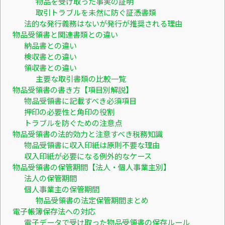
物品を受け取った事実の証明
取引トラブルを未然に防ぐ証憑書類
法的な発行義務はないが発行が推奨される理由
物品受領書と関連書類との違い
納品書との違い
検収書との違い
領収書との違い
主要な取引書類の比較一覧
物品受領書の書き方【項目別解説】
物品受領書に記載すべき必須項目
押印の必要性と角印の役割
トラブルを防ぐための注意点
物品受領書の法的効力と注意すべき税務知識
物品受領書に収入印紙は原則不要な理由
収入印紙が必要になる例外的なケース
物品受領書の保管期間【法人・個人事業主別】
法人の保管期間
個人事業主の保管期間
物品受領書の法定保管期間まとめ
電子帳簿保存法への対応
電子データで受け取った物品受領書の保存ルール