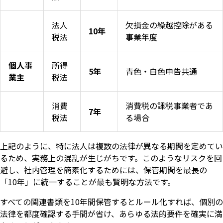
法人
欠損金の繰越控除がある
10年
税法
事業年度
個人事
所得
5年
青色・白色申告共通
業主
税法
消費
消費税の課税事業者であ
7年
税法
る場合
上記のように、特に法人は複数の法律が異なる期間を定めてい
るため、実務上の混乱が生じがちです。このようなリスクを回
避し、社内管理を簡素化するためには、保管期間を最長の
「10年」に統一することが最も賢明な方法です。
すべての関連書類を10年間保管するとルール化すれば、個別の
法律を都度確認する手間が省け、あらゆる法的要件を確実に満