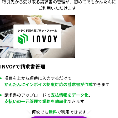
取引先から受け取る請求書の管理が、
初めてでもかんたんに
ご利用いただけます。
INVOYで請求書管理
項目を上から順番に入力するだけで
かんたんにインボイス制度対応の
請求書が
作成
できます
請求書のアップロードで
支払情報を
データ化
、
いますぐ無料登録
支払いの一元管理で業務を
効率化
できます
＼ 何枚でも
無料
で利用できます ／