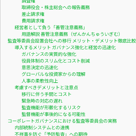
調査権
取締役会・株主総会への報告義務
差止請求権
費用請求権
経営者として負う「善管注意義務」
用語解説 善管注意義務（ぜんかんちゅういぎむ）
監査等委員会設置会社への移行 メリット・デメリット徹底比較
導入するメリット ガバナンス強化と経営の迅速化
ガバナンスの実質的な強化
役員体制のスリム化とコスト削減
意思決定の迅速化
グローバルな投資家からの理解
人事の柔軟性向上
考慮すべきデメリットと注意点
移行に伴う手間とコスト
緊急時の対応の遅れ
監査機能が形骸化するリスク
監督機能が事後的になる可能性
コーポレートガバナンスにおける監査等委員会の実務
内部統制システムとの連携
不祥事を防ぐ「予防監査」への期待