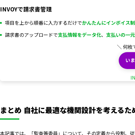
INVOYで請求書管理
項目を上から順番に入力するだけで
かんたんにインボイス制
請求書のアップロードで
支払情報を
データ化
、
支払いの一元
＼ 何枚
いま
I
まとめ 自社に最適な機関設計を考えるた
本記事では、「監査等委員」について、その定義から役割、従