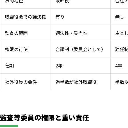
法的地位
取締役
会社
取締役会での議決権
有り
無し
監査の範囲
適法性・妥当性
主と
権限の行使
合議制（委員会として）
独任
任期
2年
4年
社外役員の要件
過半数が社外取締役
半数
監査等委員の権限と重い責任