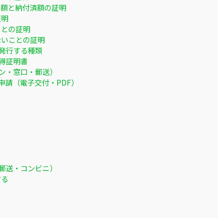
税額と納付済額の証明
証明
ことの証明
ないことの証明
発行する種類
得証明書
イン・窓口・郵送）
ン申請（電子交付・PDF）
・郵送・コンビニ）
する