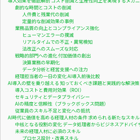
導入効果を徹底解剖 コスト削減と生産性向上を実現するメカ
劇的な時間とコストの削減
人件費と残業代の削減
定量的な削減効果の事例
業務品質の向上とコンプライアンス強化
ヒューマンエラーの撲滅
リアルタイムでの不正・異常検知
法改正へのスムーズな対応
戦略的部門への進化 付加価値の創出
決算業務の早期化
データ分析と経営支援への注力
経理担当者の一日の変化 AI導入前後比較
AI導入の壁を乗り越える 知っておくべき課題と実践的な解決策
導入コストと費用対効果（ROI）
セキュリティとデータプライバシー
AIの精度と信頼性（ブラックボックス問題）
従業員のスキル不足と変化への抵抗
AI時代に価値を高める経理人材の条件 求められる新たなスキ
中核となる役割の変化 データ処理者からビジネスアドバイ
未来の経理人材に必須のスキル
プロセス設計・改善スキル