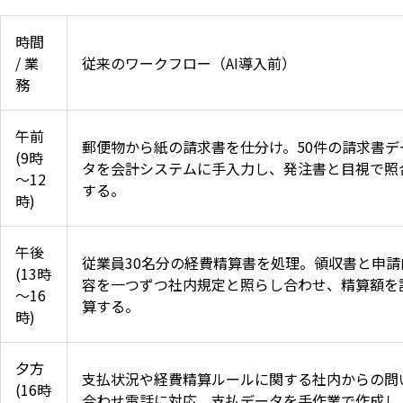
時間
/ 業
従来のワークフロー（AI導入前）
務
午前
郵便物から紙の請求書を仕分け。50件の請求書デ
(9時
タを会計システムに手入力し、発注書と目視で照
～12
する。
時)
午後
従業員30名分の経費精算書を処理。領収書と申請
(13時
容を一つずつ社内規定と照らし合わせ、精算額を
～16
算する。
時)
夕方
支払状況や経費精算ルールに関する社内からの問
(16時
合わせ電話に対応。支払データを手作業で作成し