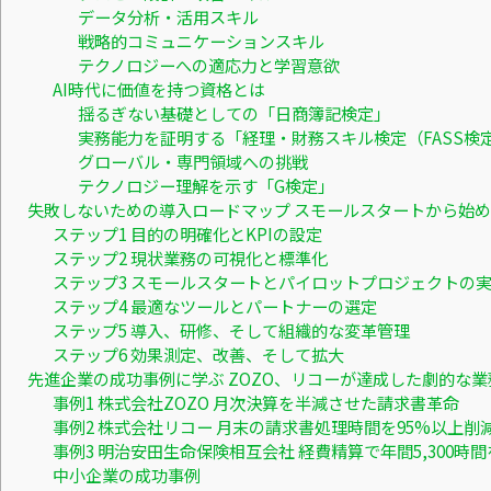
データ分析・活用スキル
戦略的コミュニケーションスキル
テクノロジーへの適応力と学習意欲
AI時代に価値を持つ資格とは
揺るぎない基礎としての「日商簿記検定」
実務能力を証明する「経理・財務スキル検定（FASS検
グローバル・専門領域への挑戦
テクノロジー理解を示す「G検定」
失敗しないための導入ロードマップ スモールスタートから始め
ステップ1 目的の明確化とKPIの設定
ステップ2 現状業務の可視化と標準化
ステップ3 スモールスタートとパイロットプロジェクトの
ステップ4 最適なツールとパートナーの選定
ステップ5 導入、研修、そして組織的な変革管理
ステップ6 効果測定、改善、そして拡大
先進企業の成功事例に学ぶ ZOZO、リコーが達成した劇的な業
事例1 株式会社ZOZO 月次決算を半減させた請求書革命
事例2 株式会社リコー 月末の請求書処理時間を95%以上削
事例3 明治安田生命保険相互会社 経費精算で年間5,300時
中小企業の成功事例