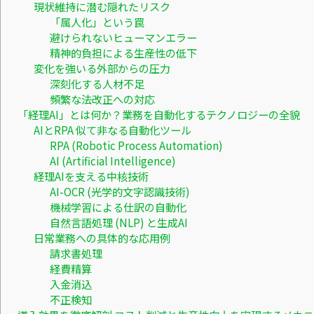
現状維持に潜む隠れたリスク
「属人化」という罠
避けられないヒューマンエラー
精神的負担による生産性の低下
変化を強いる外部からの圧力
深刻化する人材不足
頻繁な法改正への対応
「経理AI」とは何か？業務を自動化するテクノロジーの全貌
AIとRPA 似て非なる自動化ツール
RPA (Robotic Process Automation)
AI (Artificial Intelligence)
経理AIを支える中核技術
AI-OCR (光学的文字認識技術)
機械学習による仕訳の自動化
自然言語処理 (NLP) と生成AI
日常業務への具体的な応用例
請求書処理
経費精算
入金消込
不正検知