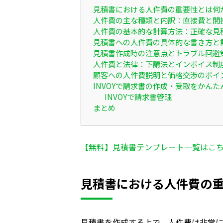
見積書における人件費の重要性とは何
人件費の主な種類と内訳：直接費と間
人件費の基本的な計算方法：正確な見
見積書への人件費の具体的な書き方と
見積書作成時の注意点とトラブル回避
人件費と法律：下請法とインボイス制
顧客への人件費説明と価格交渉のポイ
INVOYで請求書の作成・受取をかんた
INVOYで請求書管理
まとめ
【無料】見積書テンプレート一覧はこ
見積書における人件費の
見積書を作成する上で、人件費は非常