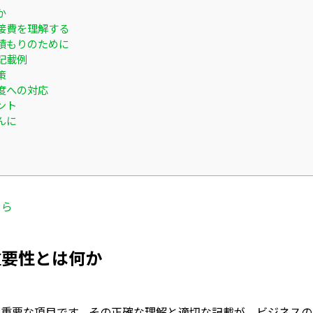
か
接費を理解する
積もりのために
記載例
策
度への対応
ント
んに
ちら
重要性とは何か
に重要な項目です。その正確な理解と適切な記載が、ビジネスの