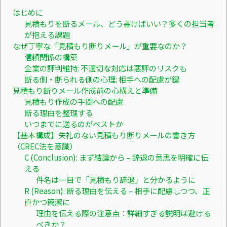
はじめに
見積もりを断るメール、どう書けばいい？多くの担当者
が抱える課題
なぜ丁寧な「見積もり断りメール」が重要なのか？
信頼関係の構築
企業の評判維持: 不適切な対応は悪評のリスクも
断る側・断られる側の心理: 相手への配慮が鍵
見積もり断りメール作成前の心構えと準備
見積もり作成の手間への配慮
断る理由を整理する
いつまでに送るのがベストか
【基本構成】失礼のない見積もり断りメールの書き方
（CREC法を意識）
C (Conclusion): まず結論から – 辞退の意思を明確に伝
える
件名は一目で「見積もり辞退」と分かるように
R (Reason): 断る理由を伝える – 相手に配慮しつつ、正
直かつ簡潔に
理由を伝える際の注意点：詳細すぎる説明は避ける
べきか？